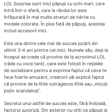
LOL Surprise sunt mici păpuși cu ochi mari, care
intră într-o sferă, care la rândul lor este
înfășurată în mai multe straturi de hârtie cu
modele colorate. În plus față de păpuși, acestea
includ accesorii mici.
Este una dintre cele mai de succes jucării din
ultimii 3-4 ani printre cei mici. Numele său, deși la
început se crede că provine de la acronimul LOL
(râde cu voce tare), care este folosit în rețelele
de socializare pentru a exprima faptul că ceva te
face foarte amuzant, creatorii săi explică faptul
că provine de la little outrageous little sau „micuți
puțin scandaloși”.
Secretul unui astfel de succes este, fără îndoială,
factorul surpriză. Din exterior nu știți ce păpuși și