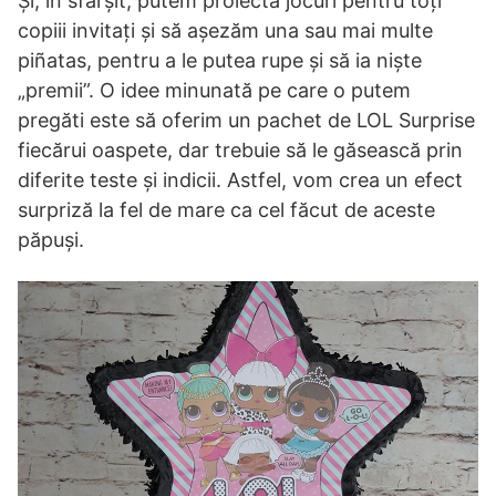
Și, în sfârșit, putem proiecta jocuri pentru toți
copiii invitați și să așezăm una sau mai multe
piñatas, pentru a le putea rupe și să ia niște
„premii”. O idee minunată pe care o putem
pregăti este să oferim un pachet de LOL Surprise
fiecărui oaspete, dar trebuie să le găsească prin
diferite teste și indicii. Astfel, vom crea un efect
surpriză la fel de mare ca cel făcut de aceste
păpuși.