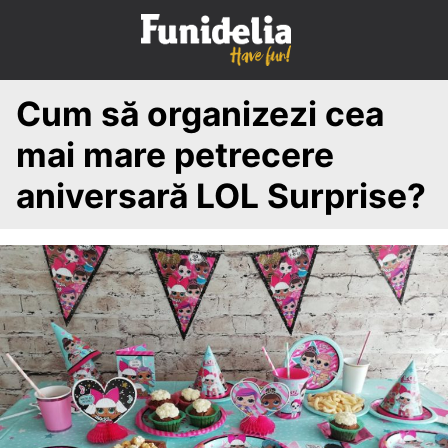
S
k
i
p
Cum să organizezi cea
t
o
mai mare petrecere
c
o
aniversară LOL Surprise?
n
t
e
n
t