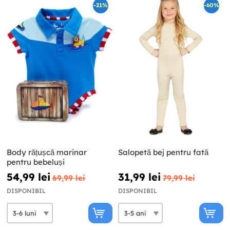
-21%
-60%
Body rățușcă marinar
Salopetă bej pentru fată
pentru bebeluși
54,99 lei
31,99 lei
69,99 lei
79,99 lei
DISPONIBIL
DISPONIBIL