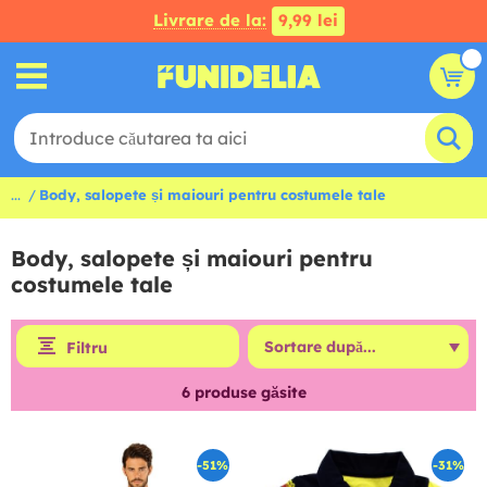
Livrare de la:
9,99 lei
...
Body, salopete și maiouri pentru costumele tale
Body, salopete și maiouri pentru
costumele tale
Filtru
6
produse găsite
-51%
-31%