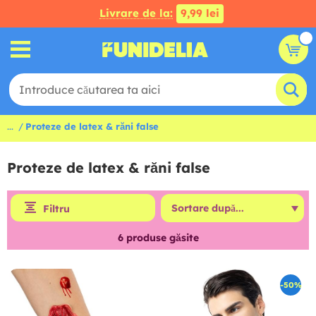
Livrare de la:
9,99 lei
...
Proteze de latex & răni false
Proteze de latex & răni false
Filtru
6
produse găsite
-50%