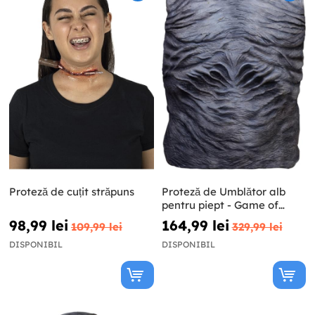
Proteză de cuțit străpuns
Proteză de Umblător alb
pentru piept - Game of
Thrones
98,99 lei
164,99 lei
109,99 lei
329,99 lei
DISPONIBIL
DISPONIBIL