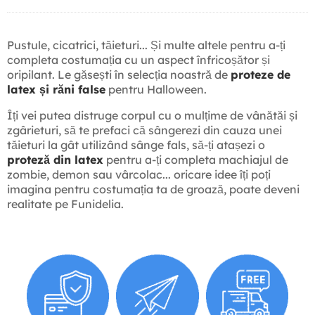
Pustule, cicatrici, tăieturi... Și multe altele pentru a-ți
completa costumația cu un aspect înfricoșător și
oripilant. Le găsești în selecția noastră de
proteze de
latex și răni false
pentru Halloween.
Îți vei putea distruge corpul cu o mulțime de vânătăi și
zgârieturi, să te prefaci că sângerezi din cauza unei
tăieturi la gât utilizând sânge fals, să-ți atașezi o
proteză din latex
pentru a-ți completa machiajul de
zombie, demon sau vârcolac... oricare idee îți poți
imagina pentru costumația ta de groază, poate deveni
realitate pe Funidelia.