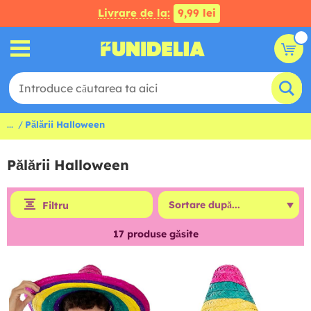
Livrare de la:
9,99 lei
...
Pălării Halloween
Pălării Halloween
Filtru
17
produse găsite