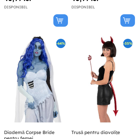
DISPONIBIL
DISPONIBIL
-64%
-35%
Diademă Corpse Bride
Trusă pentru diavolițe
pentru femei