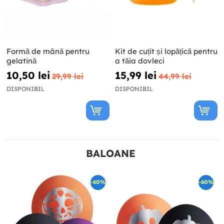
Formă de mână pentru
Kit de cuțit și lopățică pentru
gelatină
a tăia dovleci
10,50 lei
15,99 lei
29,99 lei
44,99 lei
DISPONIBIL
DISPONIBIL
BALOANE
-60%
-60%