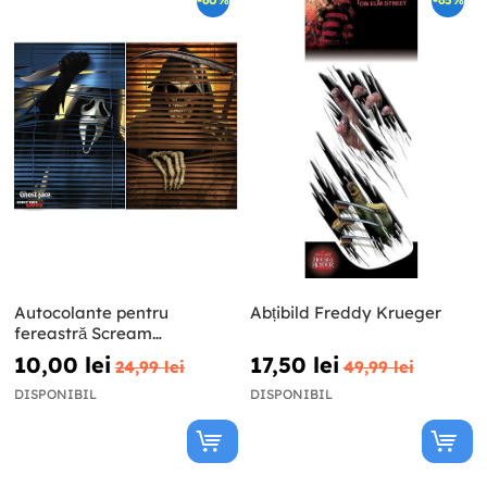
-60%
-65%
Autocolante pentru
Abțibild Freddy Krueger
fereastră Scream
Ghostface
10,00 lei
17,50 lei
24,99 lei
49,99 lei
DISPONIBIL
DISPONIBIL