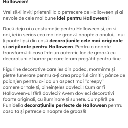
Halloween
!
Vrei să-ți inviți prietenii la o petrecere de Halloween și ai
nevoie de cele mai bune
idei pentru Halloween
?
Dacă deja ai o costumație pentru Halloween și, ca și
noi, iei în serios cea mai de groază noapte a anului... nu-
ți poate lipsi din casă
decorațiunile cele mai originale
și oripilante pentru Halloween
. Pentru o noapte
transformă-ți casa într-un autentic loc de groază cu
decorațiunile horror pe care le-am pregătit pentru tine.
Figurine decorative care ies din podea, morminte și
pietre funerare pentru a-ți crea propriul cimitir, pânze de
paianjen pentru a-i da un aspect mai "creepy"
camerelor tale și, bineînțeles dovleci!! Cum ar fi
Halloween-ul fără dovleci? Avem dovleci decorativi
foarte originali, cu iluminare și sunete. Cumpără pe
Funidelia
decorațiunile perfecte de Halloween
pentru
casa ta și petrece o noapte de groază!