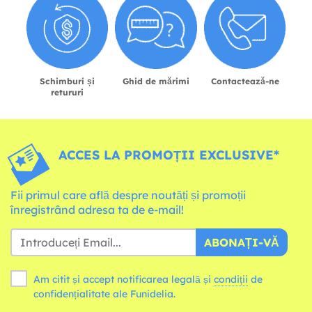
Schimburi și
Ghid de mărimi
Contactează-ne
retururi
ACCES LA PROMOȚII EXCLUSIVE*
Fii primul care află despre noutăți și promoții
înregistrând adresa ta de e-mail!
ABONAȚI-VĂ
Am citit și accept notificarea legală și
condiții
de
confidențialitate ale Funidelia.