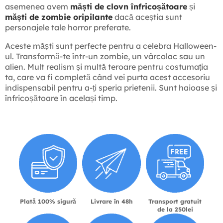
asemenea avem
măști de clovn înfricoșătoare
și
măști de zombie oripilante
dacă aceștia sunt
personajele tale horror preferate.
Aceste măști sunt perfecte pentru a celebra Halloween-
ul. Transformă-te într-un zombie, un vârcolac sau un
alien. Mult realism și multă teroare pentru costumația
ta, care va fi completă când vei purta acest accesoriu
indispensabil pentru a-ți speria prietenii. Sunt haioase și
înfricoșătoare în același timp.
Plată 100% sigură
Livrare în 48h
Transport gratuit
de la 250lei