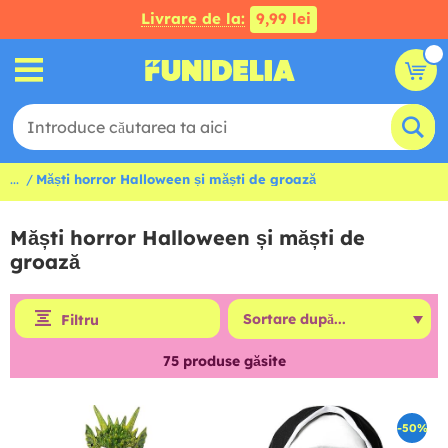
Livrare de la:
9,99 lei
...
Măști horror Halloween și măști de groază
Măști horror Halloween și măști de
groază
Filtru
75
produse găsite
-50%