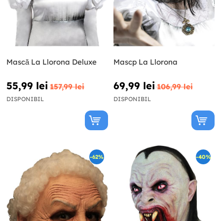
Mască La Llorona Deluxe
Mascp La Llorona
55,99 lei
69,99 lei
157,99 lei
106,99 lei
DISPONIBIL
DISPONIBIL
-62%
-40%