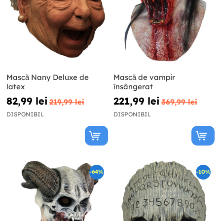
Mască Nany Deluxe de
Mască de vampir
latex
însângerat
82,99 lei
221,99 lei
219,99 lei
369,99 lei
DISPONIBIL
DISPONIBIL
-64%
-10%