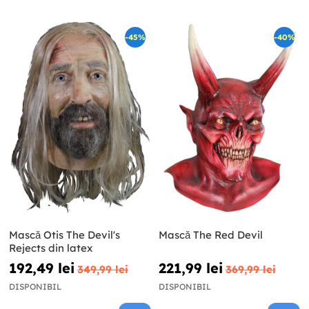
-45%
-40%
Mască Otis The Devil's
Mască The Red Devil
Rejects din latex
192,49 lei
221,99 lei
349,99 lei
369,99 lei
DISPONIBIL
DISPONIBIL