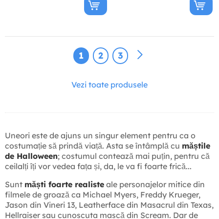
1
2
3
Vezi toate produsele
Uneori este de ajuns un singur element pentru ca o
costumație să prindă viață. Asta se întâmplă cu
măștile
de Halloween
; costumul contează mai puțin, pentru că
ceilalți îți vor vedea fața și, da, le va fi foarte frică...
Sunt
măști foarte realiste
ale personajelor mitice din
filmele de groază ca Michael Myers, Freddy Krueger,
Jason din Vineri 13, Leatherface din Masacrul din Texas,
Hellraiser sau cunoscuta mască din Scream. Dar de