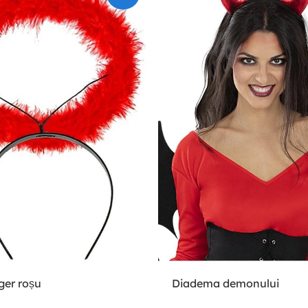
ger roșu
Diadema demonului