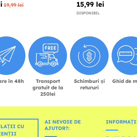
i
15,99 lei
19,99 lei
DISPONIBIL
are în 48h
Transport
Schimburi și
Ghid de m
gratuit de la
retururi
250lei
AI NEVOIE DE
INFORMAȚI
LAȚII CU
AJUTOR?:
IENȚII