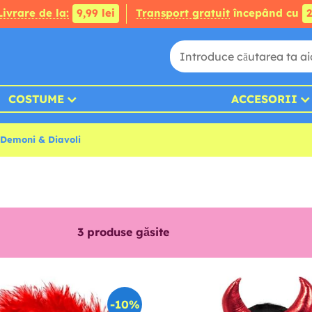
Livrare de la:
9,99 lei
Transport gratuit
începând cu
2
COSTUME
ACCESORII
Demoni & Diavoli
3
produse găsite
-10%