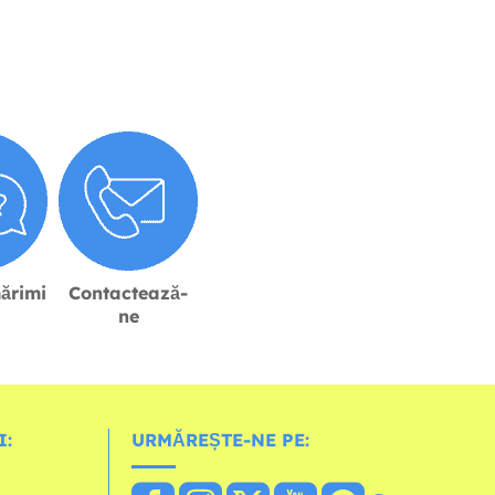
ărimi
Contactează-
ne
I:
URMĂREȘTE-NE PE: