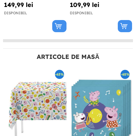
persoane
persoane
149,99 lei
109,99 lei
DISPONIBIL
DISPONIBIL
ARTICOLE DE MASĂ
-63%
-65%