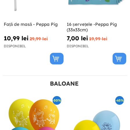
Față de masă - Peppa Pig
16 șervețele -Peppa Pig
(33x33cm)
10,99 lei
7,00 lei
29,99 lei
19,99 lei
DISPONIBIL
DISPONIBIL
BALOANE
-50%
-65%