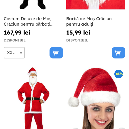
Costum Deluxe de Moș
Barbă de Moş Crăciun
Crăciun pentru bărbați
pentru adulţi
mărimi mari
167,99 lei
15,99 lei
DISPONIBIL
DISPONIBIL
-63%