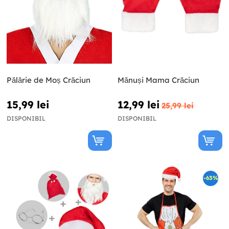
Pălărie de Moș Crăciun
Mănuși Mama Crăciun
15,99 lei
12,99 lei
25,99 lei
DISPONIBIL
DISPONIBIL
-63%