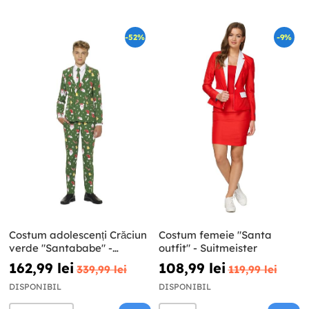
-52%
-9%
Costum adolescenți Crăciun
Costum femeie "Santa
verde "Santababe" -
outfit" - Suitmeister
Opposuits
162,99 lei
108,99 lei
339,99 lei
119,99 lei
DISPONIBIL
DISPONIBIL