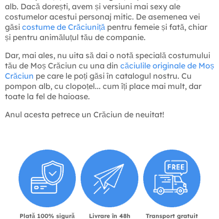
alb. Dacă dorești, avem și versiuni mai sexy ale
costumelor acestui personaj mitic. De asemenea vei
găsi
costume de Crăciuniță
pentru femeie și fată, chiar
și pentru animăluțul tău de companie.
Dar, mai ales, nu uita să dai o notă specială costumului
tău de Moș Crăciun cu una din
căciulile originale de Moș
Crăciun
pe care le poți găsi în catalogul nostru. Cu
pompon alb, cu clopoțel... cum îți place mai mult, dar
toate la fel de haioase.
Anul acesta petrece un Crăciun de neuitat!
Plată 100% sigură
Livrare în 48h
Transport gratuit