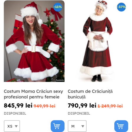
-11%
-37%
Costum Mama Crăciun sexy
Costum de Crăciuniță
profesional pentru femeie
bunicuță
845,99 lei
790,99 lei
949,99 lei
1 249,99 lei
DISPONIBIL
DISPONIBIL