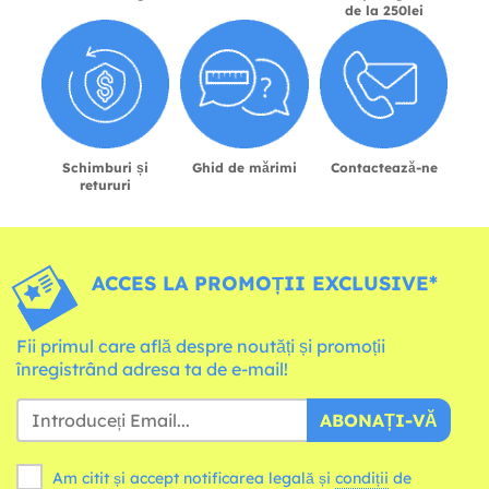
de la 250lei
Schimburi și
Ghid de mărimi
Contactează-ne
retururi
ACCES LA PROMOȚII EXCLUSIVE*
Fii primul care află despre noutăți și promoții
înregistrând adresa ta de e-mail!
ABONAȚI-VĂ
Am citit și accept notificarea legală și
condiții
de