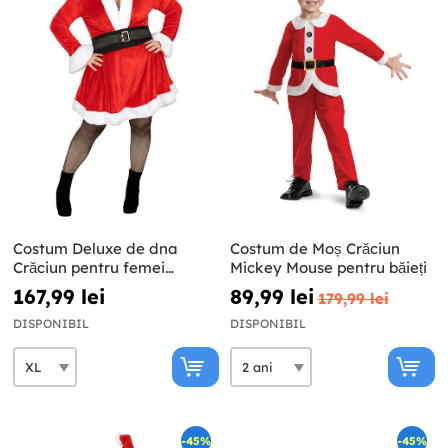
Costum Deluxe de dna
Costum de Moș Crăciun
Crăciun pentru femei
Mickey Mouse pentru băieți
mărimi mari
167,99 lei
89,99 lei
179,99 lei
DISPONIBIL
DISPONIBIL
-45%
-45%