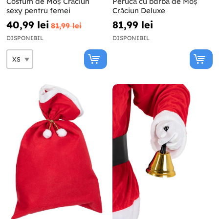
Costum de Moș Crăciun
Perucă cu barbă de Moș
sexy pentru femei
Crăciun Deluxe
40,99 lei
81,99 lei
81,99 lei
DISPONIBIL
DISPONIBIL