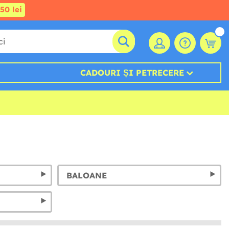
50 lei
CADOURI ȘI PETRECERE
BALOANE