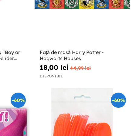
iu "Boy or
Față de masă Harry Potter -
 Gender
Hogwarts Houses
18,00 lei
44,99 lei
DISPONIBIL
-60%
-60%