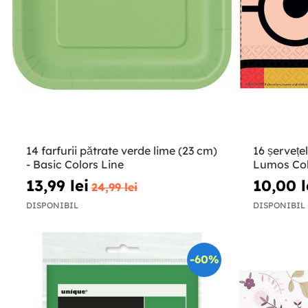
14 farfurii pătrate verde lime (23 cm)
16 șervețe
- Basic Colors Line
Lumos Col
13,99 lei
10,00 l
24,99 lei
DISPONIBIL
DISPONIBIL
-60%