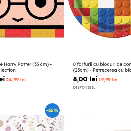
le Harry Potter (33 cm) -
8 farfurii cu blocuri de co
lection
(23cm) - Petrecerea cu bl
construcție
ei
8,00 lei
24,99 lei
19,99 lei
DISPONIBIL
-65%