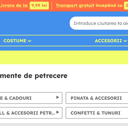
Livrare de la:
9,99 lei
Transport gratuit
începând cu
2
COSTUME
ACCESORII
amente de petrecere
E & CADOURI
PINATA & ACCESORII
PHOTOCALL & ACCESORII PETRECERE
CONFETTI & TUNURI