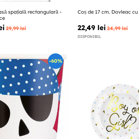
să spațială rectangulară -
Coș de 17 cm. Dovleac c
ce
ei
22,49 lei
29,99 lei
24,99 lei
DISPONIBIL
-60%