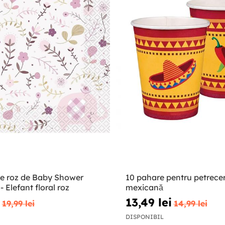
le roz de Baby Shower
10 pahare pentru petrece
 Elefant floral roz
mexicană
13,49 lei
19,99 lei
14,99 lei
DISPONIBIL