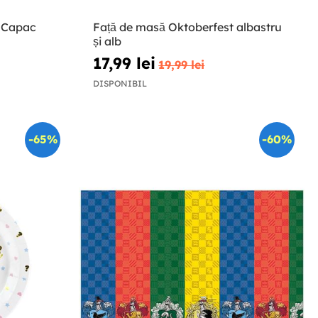
u Capac
Față de masă Oktoberfest albastru
și alb
17,99 lei
19,99 lei
DISPONIBIL
-65%
-60%