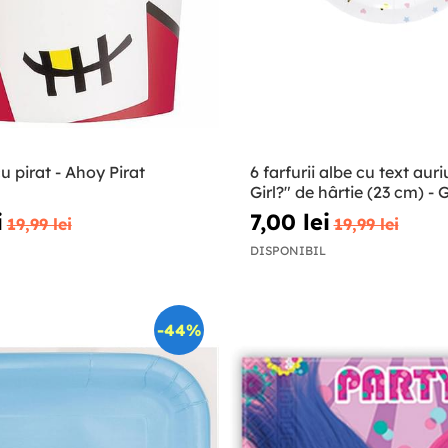
u pirat - Ahoy Pirat
6 farfurii albe cu text aur
Girl?" de hârtie (23 cm) -
Reval Party
i
7,00 lei
19,99 lei
19,99 lei
DISPONIBIL
-44%