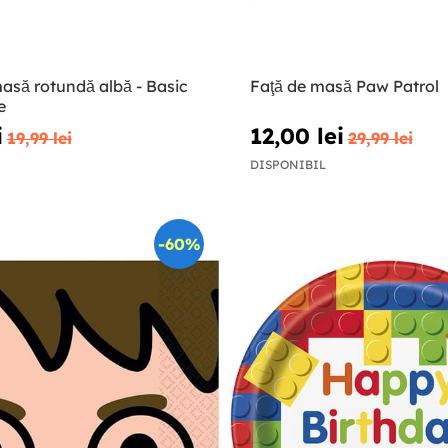
masă rotundă albă - Basic
Faţă de masă Paw Patrol
e
i
12,00 lei
19,99 lei
29,99 lei
DISPONIBIL
-60%