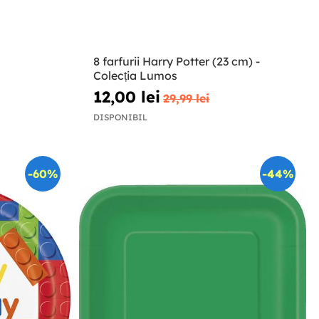
8 farfurii Harry Potter (23 cm) -
Colecția Lumos
12,00 lei
29,99 lei
DISPONIBIL
-60%
-44%