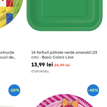
nstrucție
14 farfurii pătrate verde smarald (23
ocuri de
cm) - Basic Colors Line
13,99 lei
24,99 lei
DISPONIBIL
-10%
-65%