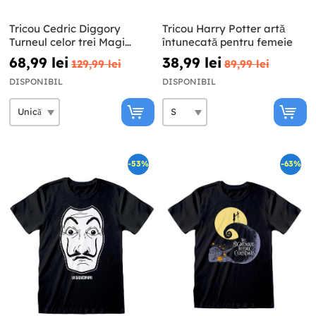
Tricou Cedric Diggory
Tricou Harry Potter artă
Turneul celor trei Magi
întunecată pentru femeie
pentru copii - Harry Potter
68,99 lei
38,99 lei
129,99 lei
89,99 lei
DISPONIBIL
DISPONIBIL
-53%
-63%