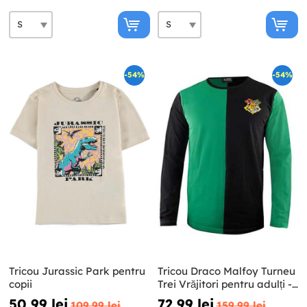
-54%
-54%
Tricou Jurassic Park pentru
Tricou Draco Malfoy Turneu
copii
Trei Vrăjitori pentru adulți -
Harry Potter
50,99 lei
72,99 lei
109,99 lei
159,99 lei