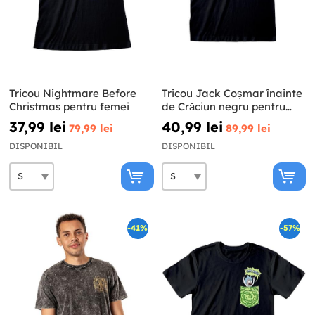
Tricou Nightmare Before
Tricou Jack Coșmar înainte
Christmas pentru femei
de Crăciun negru pentru
bărbat
37,99 lei
40,99 lei
79,99 lei
89,99 lei
DISPONIBIL
DISPONIBIL
-41%
-57%