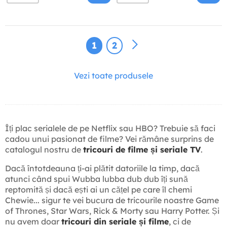
1
2
Vezi toate produsele
Îți plac serialele de pe Netflix sau HBO? Trebuie să faci
cadou unui pasionat de filme? Vei rămâne surprins de
catalogul nostru de
tricouri de filme și seriale TV
.
Dacă întotdeauna ți-ai plătit datoriile la timp, dacă
atunci când spui Wubba lubba dub dub îți sună
reptomită și dacă ești ai un cățel pe care îl chemi
Chewie... sigur te vei bucura de tricourile noastre Game
of Thrones, Star Wars, Rick & Morty sau Harry Potter. Și
nu avem doar
tricouri din seriale și filme
, ci de