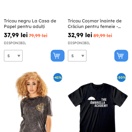
Tricou negru La Casa de
Tricou Coșmar înainte de
Papel pentru adulți
Crăciun pentru femeie -
Disney
37,99 lei
32,99 lei
79,99 lei
89,99 lei
DISPONIBIL
DISPONIBIL
-41%
-50%