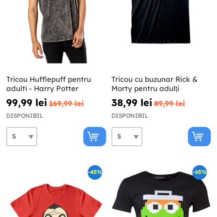
Tricou Hufflepuff pentru
Tricou cu buzunar Rick &
adulti - Harry Potter
Morty pentru adulți
99,99 lei
38,99 lei
169,99 lei
89,99 lei
DISPONIBIL
DISPONIBIL
-45%
-65%