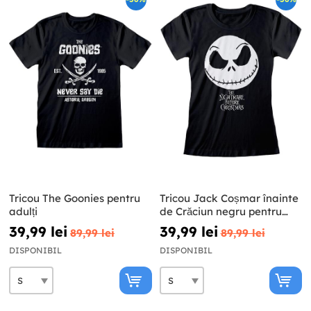
Tricou The Goonies pentru
Tricou Jack Coșmar înainte
adulți
de Crăciun negru pentru
femeie
39,99 lei
39,99 lei
89,99 lei
89,99 lei
DISPONIBIL
DISPONIBIL