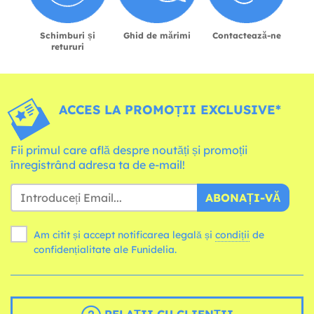
Schimburi și
Ghid de mărimi
Contactează-ne
retururi
ACCES LA PROMOȚII EXCLUSIVE*
Fii primul care află despre noutăți și promoții
înregistrând adresa ta de e-mail!
ABONAȚI-VĂ
Am citit și accept notificarea legală și
condiții
de
confidențialitate ale Funidelia.
RELAȚII CU CLIENȚII