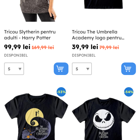
Tricou Slytherin pentru
Tricou The Umbrella
adulti - Harry Potter
Academy logo pentru
bărbat
99,99 lei
39,99 lei
169,99 lei
79,99 lei
DISPONIBIL
DISPONIBIL
-53%
-54%