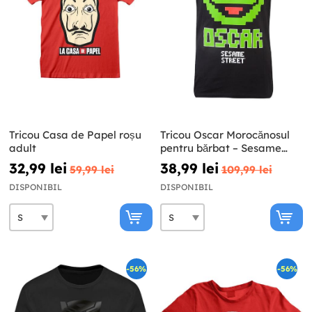
Tricou Casa de Papel roșu
Tricou Oscar Morocănosul
adult
pentru bărbat – Sesame
Street
32,99 lei
38,99 lei
59,99 lei
109,99 lei
DISPONIBIL
DISPONIBIL
-56%
-56%