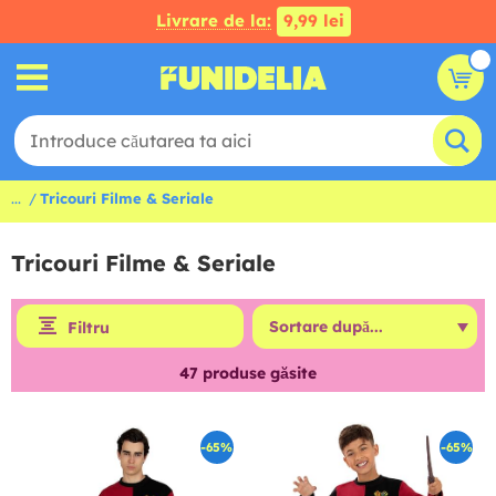
Livrare de la:
9,99 lei
...
Tricouri Filme & Seriale
Tricouri Filme & Seriale
Filtru
47
produse găsite
-65%
-65%