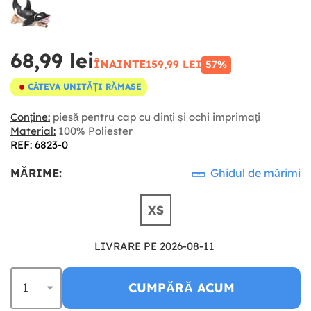
68,99 lei
ÎNAINTE
159,99 LEI
57%
CÂTEVA UNITĂȚI RĂMASE
Conține:
piesă pentru cap cu dinți și ochi imprimați
Material:
100% Poliester
REF: 6823-0
MĂRIME:
Ghidul de mărimi
XS
LIVRARE PE 2026-08-11
CUMPĂRĂ ACUM