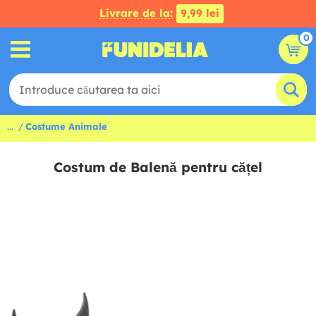
Livrare de la:
9,99 lei
0
...
Costume Animale
Costum de Balenă pentru cățel