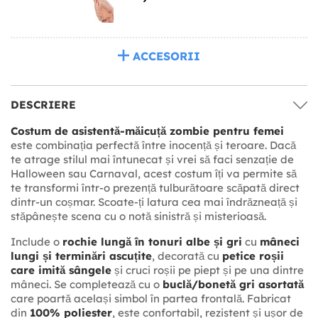
ACCESORII
DESCRIERE
Costum de asistentă-măicuță zombie pentru femei
este combinația perfectă între inocență și teroare. Dacă
te atrage stilul mai întunecat și vrei să faci senzație de
Halloween sau Carnaval, acest costum îți va permite să
te transformi într-o prezență tulburătoare scăpată direct
dintr-un coșmar. Scoate-ți latura cea mai îndrăzneață și
stăpânește scena cu o notă sinistră și misterioasă.
Include o
rochie lungă în tonuri albe și gri
cu
mâneci
lungi și terminări ascuțite
, decorată cu
petice roșii
care imită sângele
și cruci roșii pe piept și pe una dintre
mâneci. Se completează cu o
buclă/bonetă gri asortată
care poartă același simbol în partea frontală. Fabricat
din
100% poliester
, este confortabil, rezistent și ușor de