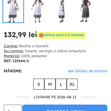
132,99 lei
CÂTEVA UNITĂȚI RĂMASE
Conține:
Rochie și bonetă
Nu conține:
Șosete, seringă și mână amputată
Material:
100% poliester
REF: 123444-0
MĂRIME:
Ghidul de mărimi
S
M
L
XL
LIVRARE PE 2026-08-11