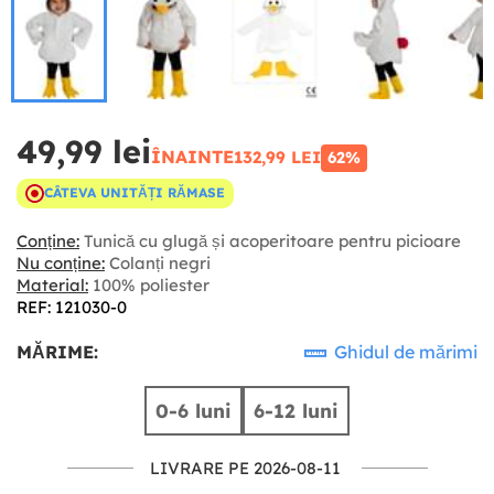
49,99 lei
ÎNAINTE
132,99 LEI
62%
CÂTEVA UNITĂȚI RĂMASE
Conține:
Tunică cu glugă și acoperitoare pentru picioare
Nu conține:
Colanți negri
Material:
100% poliester
REF: 121030-0
MĂRIME:
Ghidul de mărimi
0-6 luni
6-12 luni
LIVRARE PE 2026-08-11