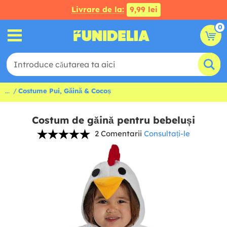
Livrare de la:
9,99 lei
0
...
Costume Pui, Găină & Cocoș
Costum de găină pentru bebeluși
2 Comentarii
Consultați-le