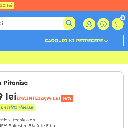
50 lei
0
CADOURI ȘI PETRECERE
 Pitonisa
 lei
ÎNAINTE
129,99 LEI
36%
 UNITĂȚI RĂMASE
tic și rochie-șorț
5% Poliester, 5% Alte Fibre