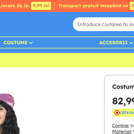
Livrare de la:
9,99 lei
Transport gratuit
începând cu
2
COSTUME
ACCESORII
Costum
82,99
CÂTEVA
Conține:
ba
Material:
9