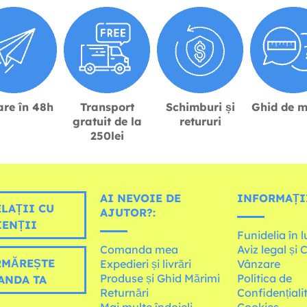
are în 48h
Transport
Schimburi și
Ghid de m
gratuit de la
retururi
250lei
AI NEVOIE DE
INFORMAȚI
LAȚII CU
AJUTOR?:
IENȚII
Funidelia în 
Comanda mea
Aviz legal și 
MĂREȘTE
Expedieri și livrări
Vânzare
Produse și Ghid Mărimi
Política de
ANDA TA
Returnări
Confidențiali
Mai multe îndoieli
Cookies