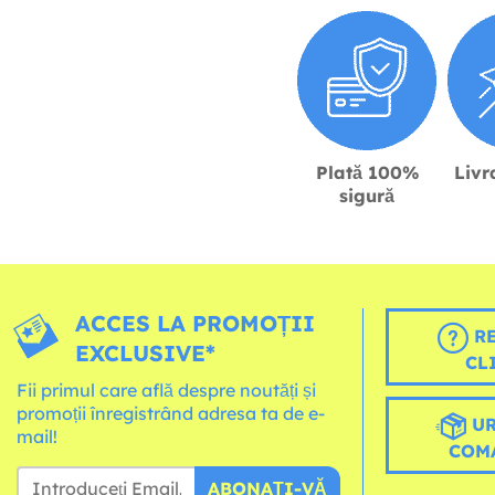
Plată 100%
Livr
sigură
ACCES LA PROMOȚII
RE
EXCLUSIVE*
CL
Fii primul care află despre noutăți și
promoții înregistrând adresa ta de e-
UR
mail!
COM
ABONAȚI-VĂ