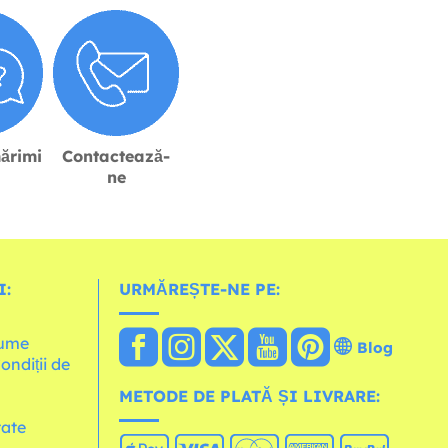
ărimi
Contactează-
ne
I:
URMĂREȘTE-NE PE:
lume
Blog
Condiții de
METODE DE PLATĂ ȘI LIVRARE:
tate