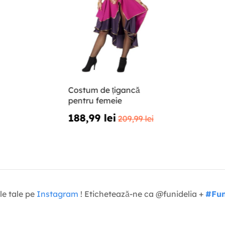
Costum de țigancă
pentru femeie
188,99 lei
209,99 lei
le tale pe
Instagram
! Etichetează-ne ca @funidelia +
#Fun