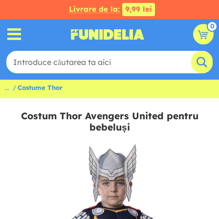
Livrare de la:
9,99 lei
0
...
Costume Thor
Costum Thor Avengers United pentru
bebeluși