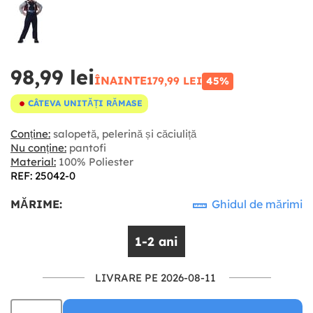
98,99 lei
ÎNAINTE
179,99 LEI
45%
CÂTEVA UNITĂȚI RĂMASE
Conține:
salopetă, pelerină și căciuliță
Nu conține:
pantofi
Material:
100% Poliester
REF: 25042-0
MĂRIME:
Ghidul de mărimi
1-2 ani
LIVRARE PE 2026-08-11