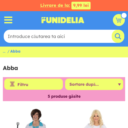
Livrare de la:
9,99 lei
...
Abba
Abba
Filtru
5
produse găsite