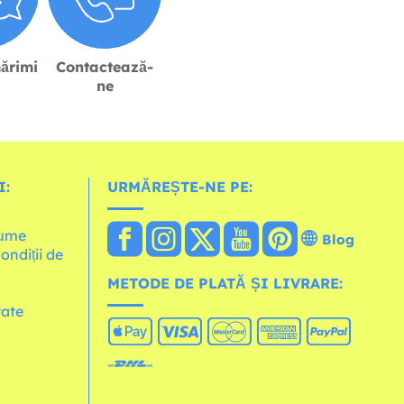
ărimi
Contactează-
ne
I:
URMĂREȘTE-NE PE:
lume
Blog
Condiții de
METODE DE PLATĂ ȘI LIVRARE:
tate