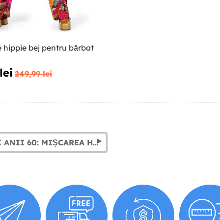
hippie bej pentru bărbat
lei
249,99 lei
OCHELARI ANII 60: MIȘCAREA HIPPIE