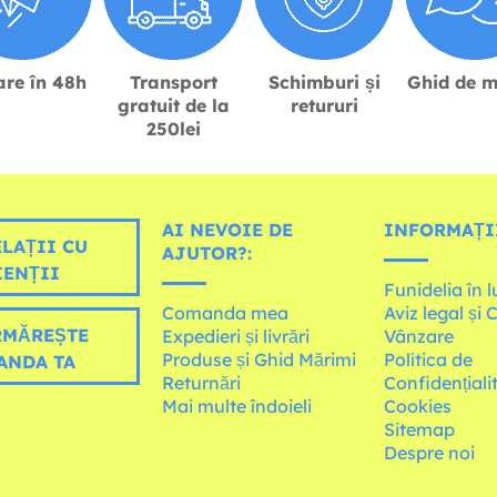
are în 48h
Transport
Schimburi și
Ghid de m
gratuit de la
retururi
250lei
AI NEVOIE DE
INFORMAȚI
LAȚII CU
AJUTOR?:
IENȚII
Funidelia în 
Comanda mea
Aviz legal și 
MĂREȘTE
Expedieri și livrări
Vânzare
Produse și Ghid Mărimi
Política de
ANDA TA
Returnări
Confidențiali
Mai multe îndoieli
Cookies
Sitemap
Despre noi