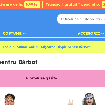
Livrare de la:
9,99 lei
Transport gratuit
începând cu
2
COSTUME
ACCESORII
a Hippie
Costume Anii 60: Mișcarea Hippie pentru Bărbat
pentru Bărbat
6
produse găsite