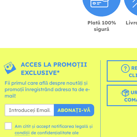
Plată 100%
Livr
sigură
ACCES LA PROMOȚII
RE
EXCLUSIVE*
CL
Fii primul care află despre noutăți și
promoții înregistrând adresa ta de e-
UR
mail!
COM
ABONAȚI-VĂ
Am citit și accept notificarea legală și
condiții
de confidențialitate ale