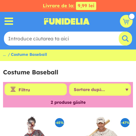
Livrare de la:
9,99 lei
...
Costume Baseball
Costume Baseball
Filtru
2
produse găsite
-65%
-47%