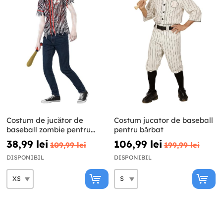
Costum de jucător de
Costum jucator de baseball
baseball zombie pentru
pentru bărbat
bărbat
38,99 lei
106,99 lei
109,99 lei
199,99 lei
DISPONIBIL
DISPONIBIL