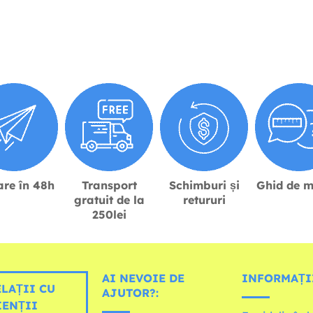
are în 48h
Transport
Schimburi și
Ghid de m
gratuit de la
retururi
250lei
AI NEVOIE DE
INFORMAȚI
LAȚII CU
AJUTOR?:
IENȚII