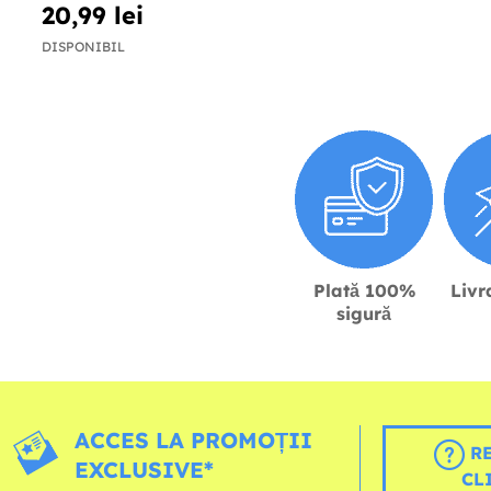
20,99 lei
DISPONIBIL
Plată 100%
Livr
sigură
ACCES LA PROMOȚII
RE
EXCLUSIVE*
CL