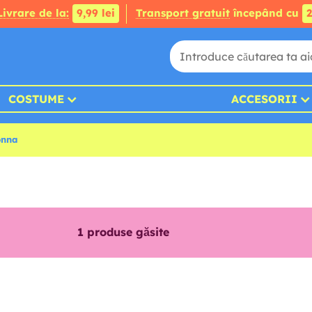
Livrare de la:
9,99 lei
Transport gratuit
începând cu
2
COSTUME
ACCESORII
onna
1
produse găsite