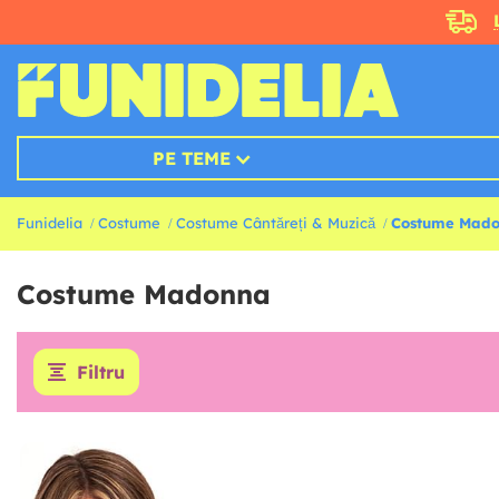
PE TEME
Funidelia
Costume
Costume Cântăreți & Muzică
Costume Mad
Costume Madonna
Filtru