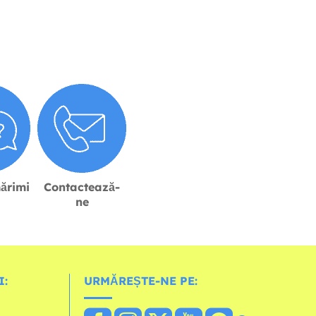
ărimi
Contactează-
ne
I:
URMĂREȘTE-NE PE: