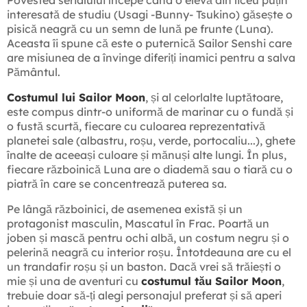
Povestea serialului începe când o elevă din liceu puțin
interesată de studiu (Usagi -Bunny- Tsukino) găsește o
pisică neagră cu un semn de lună pe frunte (Luna).
Aceasta îi spune că este o puternică Sailor Senshi care
are misiunea de a învinge diferiți inamici pentru a salva
Pământul.
Costumul lui Sailor Moon
, și al celorlalte luptătoare,
este compus dintr-o uniformă de marinar cu o fundă și
o fustă scurtă, fiecare cu culoarea reprezentativă
planetei sale (albastru, roșu, verde, portocaliu...), ghete
înalte de aceeași culoare și mănuși alte lungi. În plus,
fiecare războinică Luna are o diademă sau o tiară cu o
piatră în care se concentrează puterea sa.
Pe lângă războinici, de asemenea există și un
protagonist masculin, Mascatul în Frac. Poartă un
joben și mască pentru ochi albă, un costum negru și o
pelerină neagră cu interior roșu. Întotdeauna are cu el
un trandafir roșu și un baston. Dacă vrei să trăiești o
mie și una de aventuri cu
costumul tău Sailor Moon
,
trebuie doar să-ți alegi personajul preferat și să aperi