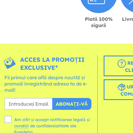
Plată 100%
Livr
sigură
ACCES LA PROMOȚII
RE
EXCLUSIVE*
CL
Fii primul care află despre noutăți și
promoții înregistrând adresa ta de e-
UR
mail!
COM
ABONAȚI-VĂ
Am citit și accept notificarea legală și
condiții
de confidențialitate ale
Funidelia.