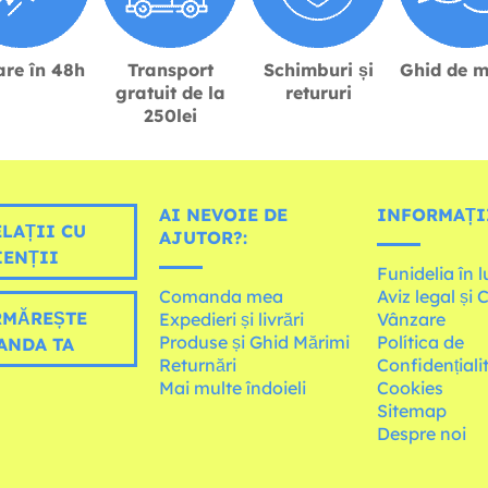
are în 48h
Transport
Schimburi și
Ghid de m
gratuit de la
retururi
250lei
AI NEVOIE DE
INFORMAȚI
LAȚII CU
AJUTOR?:
IENȚII
Funidelia în 
Comanda mea
Aviz legal și 
MĂREȘTE
Expedieri și livrări
Vânzare
Produse și Ghid Mărimi
Política de
ANDA TA
Returnări
Confidențiali
Mai multe îndoieli
Cookies
Sitemap
Despre noi