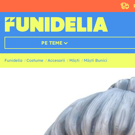
PE TEME
Funidelia
Costume
Accesorii
Măști
Măști Bunici