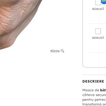
-33
ADAUGĂ
ADAUGĂ
Mărire
DESCRIERE
Masca de
băt
câteva secund
pentru petrec
transformă ori