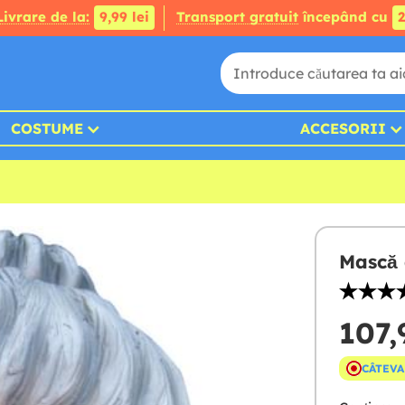
Livrare de la:
9,99 lei
Transport gratuit
începând cu
2
COSTUME
ACCESORII
Mască 
107,
CÂTEVA