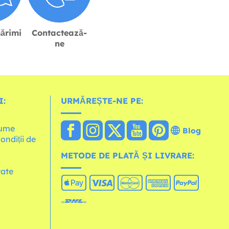
ărimi
Contactează-
ne
I:
URMĂREȘTE-NE PE:
lume
Blog
Condiții de
METODE DE PLATĂ ȘI LIVRARE:
tate