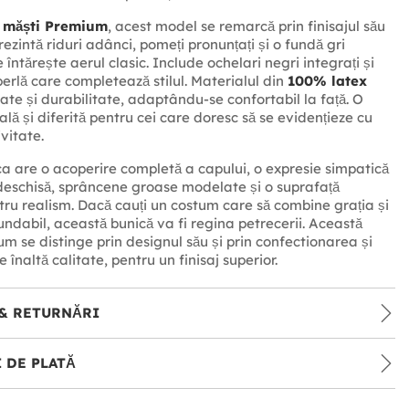
e
măști Premium
, acest model se remarcă prin finisajul său
rezintă riduri adânci, pomeți pronunțați și o fundă gri
 întărește aerul clasic. Include ochelari negri integrați și
perlă care completează stilul. Materialul din
100% latex
itate și durabilitate, adaptându-se confortabil la față. O
ală și diferită pentru cei care doresc să se evidențieze cu
vitate.
 are o acoperire completă a capului, o expresie simpatică
deschisă, sprâncene groase modelate și o suprafață
tru realism. Dacă cauți un costum care să combine grația și
undabil, această bunică va fi regina petrecerii. Această
 se distinge prin designul său și prin confectionarea și
 înaltă calitate, pentru un finisaj superior.
& RETURNĂRI
 DE PLATĂ