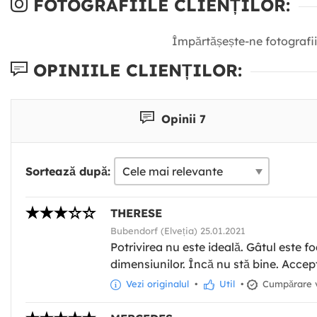
FOTOGRAFIILE CLIENȚILOR:
Împărtășește-ne fotografii
OPINIILE CLIENȚILOR:
Opinii 7
Sortează după:
THERESE
Bubendorf (Elveția) 25.01.2021
Potrivirea nu este ideală. Gâtul este f
dimensiunilor. Încă nu stă bine. Accept
Vezi originalul
•
Util
•
Cumpărare v