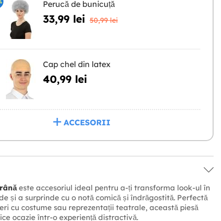
%
Perucă de bunicuță
33,99 lei
50,99 lei
Cap chel din latex
40,99 lei
ACCESORII
rână
este accesoriul ideal pentru a-ți transforma look-ul în
e și a surprinde cu o notă comică și îndrăgostită. Perfectă
eri cu costume sau reprezentații teatrale, această piesă
ce ocazie într-o experiență distractivă.