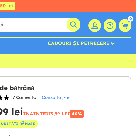
50 lei
0
CADOURI ȘI PETRECERE
de bătrână
7 Comentarii
Consultați-le
99 lei
ÎNAINTE
179,99 LEI
40%
 UNITĂȚI RĂMASE