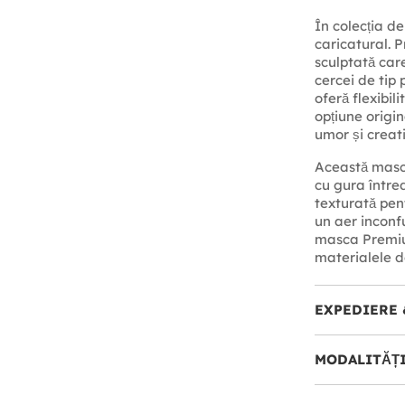
În colecția d
caricatural. P
sculptată care
cercei de tip 
oferă flexibil
opțiune origin
umor și creati
Această masca
cu gura între
texturată pen
un aer inconf
masca Premium
materialele de
EXPEDIERE 
MODALITĂȚI