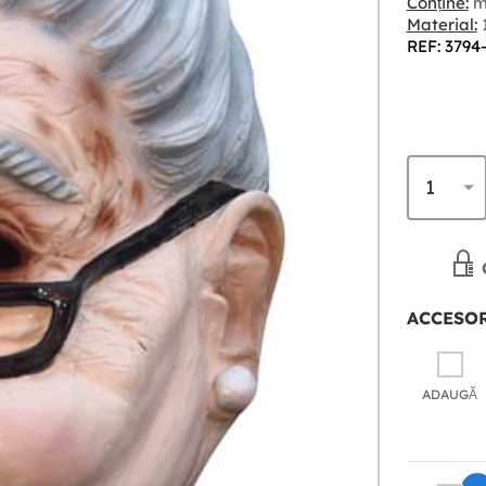
Conține:
m
Material:
REF: 3794
ACCESOR
ADAUGĂ