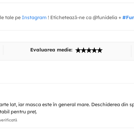
le tale pe
Instagram
! Etichetează-ne ca @funidelia +
#Fun
Evaluarea medie:
oarte lat, iar masca este în general mare. Deschiderea din s
abil pentru preț.
erificată