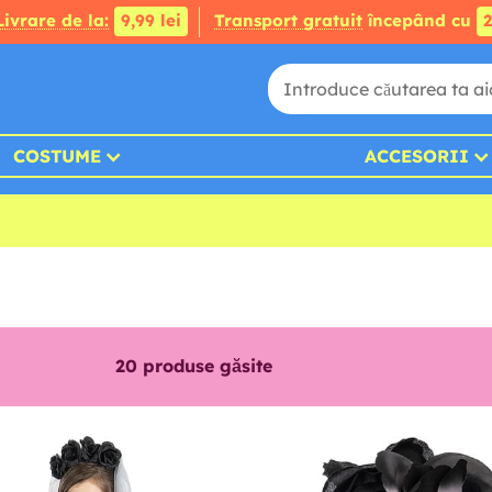
Livrare de la:
9,99 lei
Transport gratuit
începând cu
2
COSTUME
ACCESORII
20
produse găsite