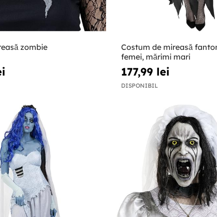
reasă zombie
Costum de mireasă fanto
femei, mărimi mari
ei
177,99 lei
DISPONIBIL