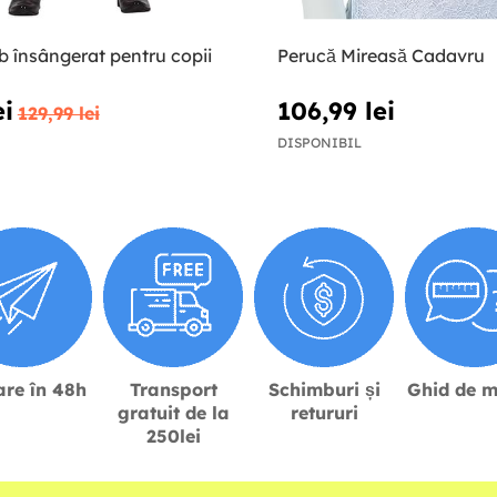
 însângerat pentru copii
Perucă Mireasă Cadavru
ei
106,99 lei
129,99 lei
DISPONIBIL
are în 48h
Transport
Schimburi și
Ghid de m
gratuit de la
retururi
250lei