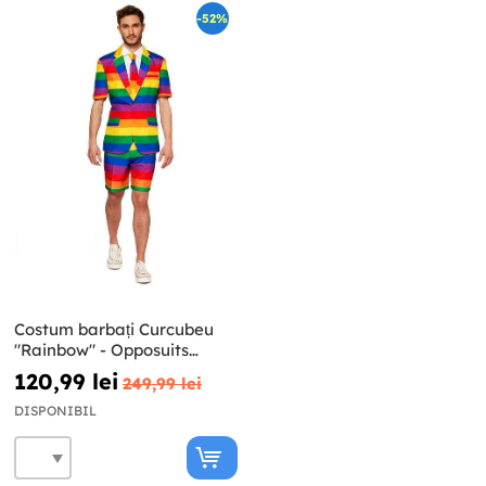
-52%
Costum barbați Curcubeu
"Rainbow" - Opposuits
(Colecția de vară)
120,99 lei
249,99 lei
DISPONIBIL