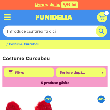
Livrare de la:
9,99 lei
...
Costume Curcubeu
Costume Curcubeu
Filtru
5
produse găsite
-65%
-10%