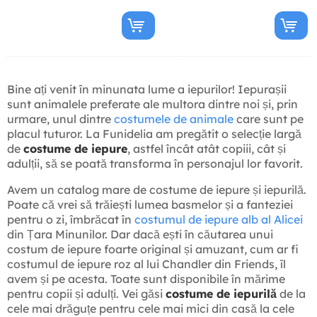
Bine ați venit în minunata lume a iepurilor! Iepurașii
sunt animalele preferate ale multora dintre noi și, prin
urmare, unul dintre
costumele de animale
care sunt pe
placul tuturor. La Funidelia am pregătit o selecție largă
de
costume de iepure
, astfel încât atât copiii, cât și
adulții, să se poată transforma în personajul lor favorit.
Avem un catalog mare de costume de iepure și iepurilă.
Poate că vrei să trăiești lumea basmelor și a fanteziei
pentru o zi, îmbrăcat în
costumul de iepure alb al Alicei
din Țara Minunilor. Dar dacă ești în căutarea unui
costum de iepure foarte original și amuzant, cum ar fi
costumul de iepure roz al lui Chandler din Friends, îl
avem și pe acesta. Toate sunt disponibile în mărime
pentru copii și adulți. Vei găsi
costume de iepurilă
de la
cele mai drăguțe pentru cele mai mici din casă la cele