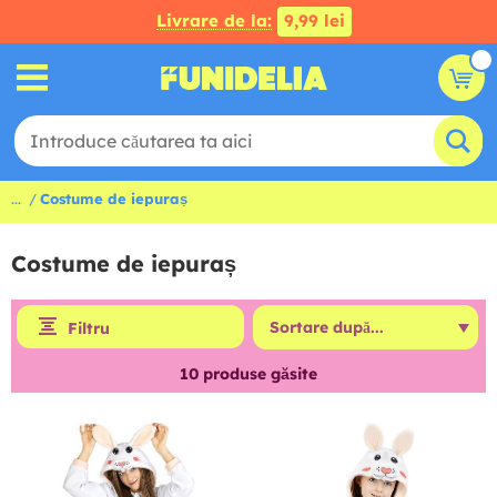
Livrare de la:
9,99 lei
...
Costume de iepuraș
Costume de iepuraș
Filtru
10
produse găsite