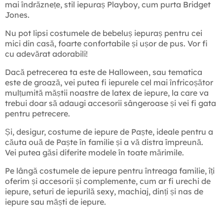
mai îndrăznețe, stil iepuraș Playboy, cum purta Bridget
Jones.
Nu pot lipsi costumele de bebeluș iepuraș pentru cei
mici din casă, foarte confortabile și ușor de pus. Vor fi
cu adevărat adorabili!
Dacă petrecerea ta este de Halloween, sau tematica
este de groază, vei putea fi iepurele cel mai înfricoșător
mulțumită măștii noastre de latex de iepure, la care va
trebui doar să adaugi accesorii sângeroase și vei fi gata
pentru petrecere.
Și, desigur, costume de iepure de Paște, ideale pentru a
căuta ouă de Paște în familie și a vă distra împreună.
Vei putea găsi diferite modele în toate mărimile.
Pe lângă costumele de iepure pentru întreaga familie, îți
oferim și accesorii și complemente, cum ar fi urechi de
iepure, seturi de iepurilă sexy, machiaj, dinți și nas de
iepure sau măști de iepure.