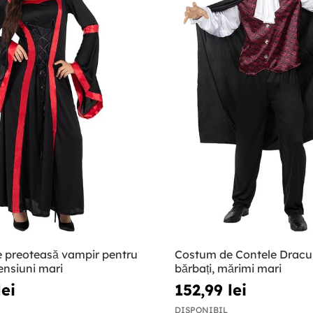
 preoteasă vampir pentru
Costum de Contele Dracu
ensiuni mari
bărbați, mărimi mari
lei
152,99 lei
DISPONIBIL