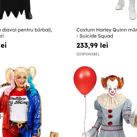
diavol pentru bărbați,
Costum Harley Quinn mă
ri
- Suicide Squad
lei
233,99 lei
DISPONIBIL