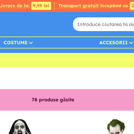
Livrare de la:
9,99 lei
Transport gratuit
începând cu
2
COSTUME
ACCESORII
78
produse găsite