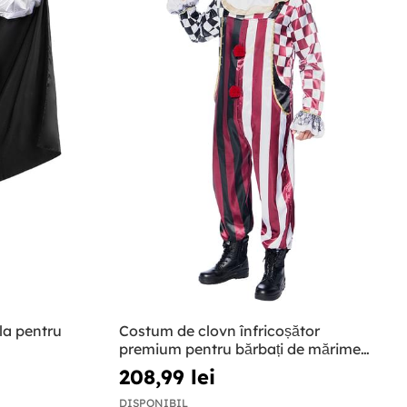
la pentru
Costum de clovn înfricoșător
premium pentru bărbați de mărime
mare
208,99 lei
DISPONIBIL