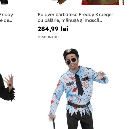
Friday
Pulover bărbătesc Freddy Krueger
e de
cu pălărie, mănușă și mască
dimensiune mare - Un coșmar pe
284,99 lei
strada Elm
DISPONIBIL