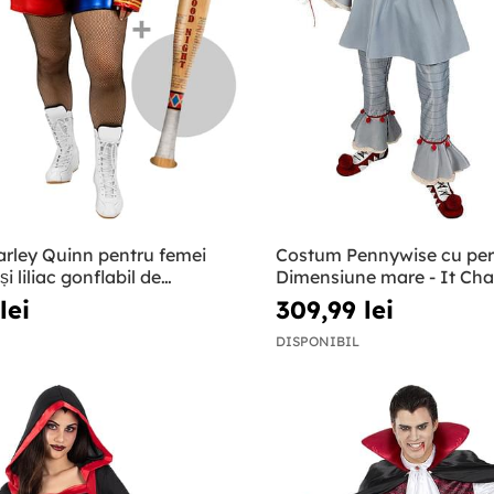
rley Quinn pentru femei
Costum Pennywise cu pe
i liliac gonflabil de
Dimensiune mare - It Cha
 mari - Suicide Squad
lei
309,99 lei
DISPONIBIL