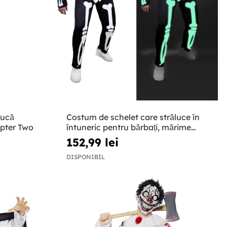
rucă
Costum de schelet care străluce în
pter Two
întuneric pentru bărbați, mărime
mare
152,99 lei
DISPONIBIL