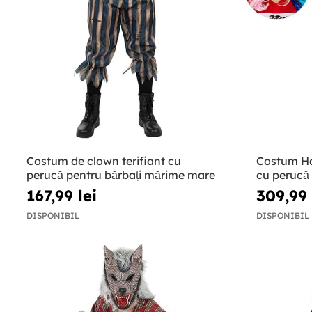
Costum de clown terifiant cu
Costum Ha
perucă pentru bărbați mărime mare
cu perucă ș
dimensiuni
167,99 lei
309,99 
DISPONIBIL
DISPONIBIL