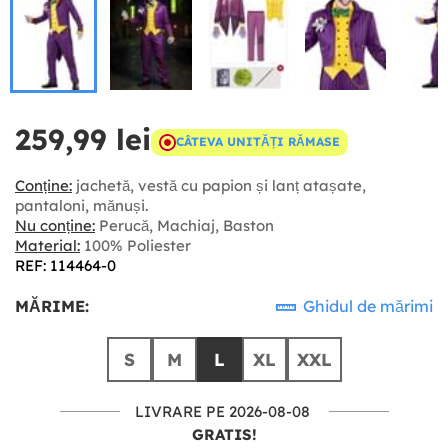
259,99 lei
CÂTEVA UNITĂȚI RĂMASE
Conține:
jachetă, vestă cu papion și lanț atașate,
pantaloni, mănuși.
Nu conține:
Perucă, Machiaj, Baston
Material:
100% Poliester
REF: 114464-0
MĂRIME:
Ghidul de mărimi
S
M
L
XL
XXL
LIVRARE PE 2026-08-08
GRATIS!