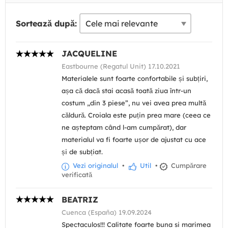
Sortează după:
JACQUELINE
Eastbourne (Regatul Unit) 17.10.2021
Materialele sunt foarte confortabile și subțiri,
așa că dacă stai acasă toată ziua într-un
costum „din 3 piese”, nu vei avea prea multă
căldură. Croiala este puțin prea mare (ceea ce
ne așteptam când l-am cumpărat), dar
materialul va fi foarte ușor de ajustat cu ace
și de subțiat.
Vezi originalul
•
Util
•
Cumpărare
verificată
BEATRIZ
Cuenca (España) 19.09.2024
Spectaculos!!! Calitate foarte buna si marimea