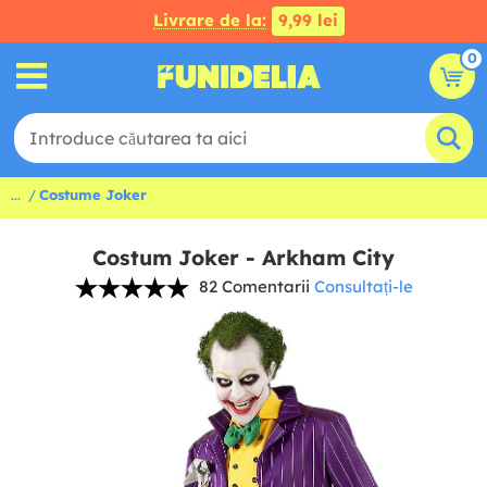
Livrare de la:
9,99 lei
0
...
Costume Joker
Costum Joker - Arkham City
82 Comentarii
Consultați-le