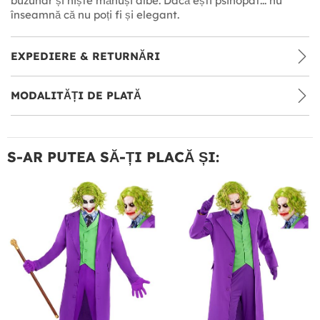
buzunar și niște mănuși albe. Dacă ești psihopat... nu
înseamnă că nu poți fi și elegant.
EXPEDIERE & RETURNĂRI
MODALITĂȚI DE PLATĂ
S-AR PUTEA SĂ-ȚI PLACĂ ȘI: