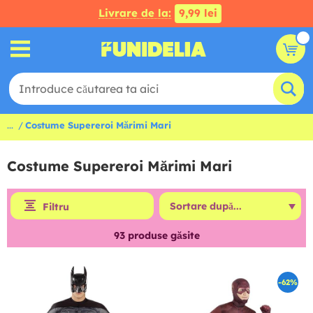
Livrare de la:
9,99 lei
...
Costume Supereroi Mărimi Mari
Costume Supereroi Mărimi Mari
Filtru
93
produse găsite
-62%