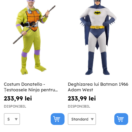
Costum Donatello -
Deghizarea lui Batman 1966
Țestoasele Ninja pentru
Adam West
bărbați
233,99 lei
233,99 lei
DISPONIBIL
DISPONIBIL