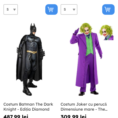
Costum Batman The Dark
Costum Joker cu perucă
Knight - Ediția Diamond
Dimensiune mare - The
Dark Knight
487,99 lei
309,99 lei