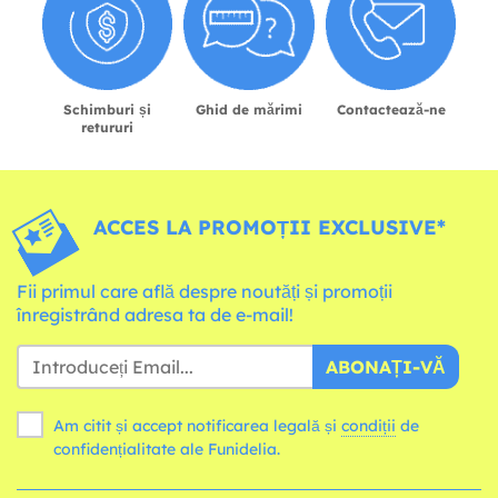
Schimburi și
Ghid de mărimi
Contactează-ne
retururi
ACCES LA PROMOȚII EXCLUSIVE*
Fii primul care află despre noutăți și promoții
înregistrând adresa ta de e-mail!
ABONAȚI-VĂ
Am citit și accept notificarea legală și
condiții
de
confidențialitate ale Funidelia.