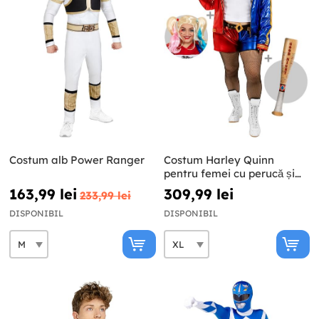
Costum alb Power Ranger
Costum Harley Quinn
pentru femei cu perucă și
liliac gonflabil de
163,99 lei
309,99 lei
233,99 lei
dimensiuni mari - Suicide
Squad
DISPONIBIL
DISPONIBIL