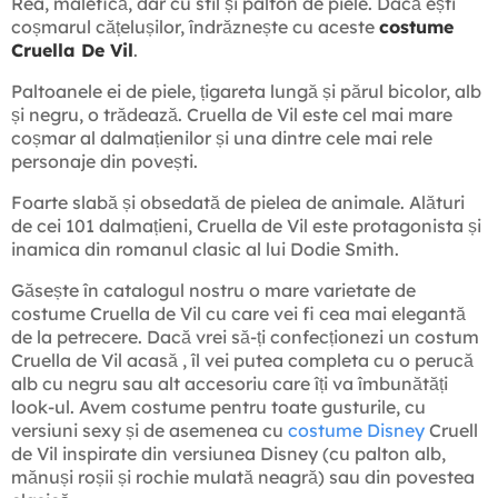
Rea, malefică, dar cu stil și palton de piele. Dacă ești
coșmarul cățelușilor, îndrăznește cu aceste
costume
Cruella De Vil
.
Paltoanele ei de piele, țigareta lungă și părul bicolor, alb
și negru, o trădează. Cruella de Vil este cel mai mare
coșmar al dalmațienilor și una dintre cele mai rele
personaje din povești.
Foarte slabă și obsedată de pielea de animale. Alături
de cei 101 dalmațieni, Cruella de Vil este protagonista și
inamica din romanul clasic al lui Dodie Smith.
Găsește în catalogul nostru o mare varietate de
costume Cruella de Vil cu care vei fi cea mai elegantă
de la petrecere. Dacă vrei să-ți confecționezi un costum
Cruella de Vil acasă , îl vei putea completa cu o perucă
alb cu negru sau alt accesoriu care îți va îmbunătăți
look-ul. Avem costume pentru toate gusturile, cu
versiuni sexy și de asemenea cu
costume Disney
Cruell
de Vil inspirate din versiunea Disney (cu palton alb,
mănuși roșii și rochie mulată neagră) sau din povestea