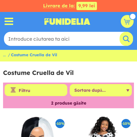
Livrare de la:
9,99 lei
...
Costume Cruella de Vil
Costume Cruella de Vil
Filtru
2
produse găsite
-10%
-10%