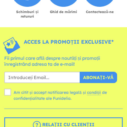
Schimburi și
Ghid de mărimi
Contactează-ne
retururi
ACCES LA PROMOȚII EXCLUSIVE*
Fii primul care află despre noutăți și promoții
înregistrând adresa ta de e-mail!
ABONAȚI-VĂ
Am citit și accept notificarea legală și
condiții
de
confidențialitate ale Funidelia.
RELAȚII CU CLIENȚII