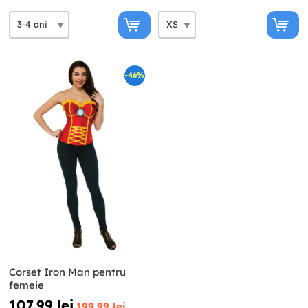
-46%
Corset Iron Man pentru
femeie
107,99 lei
199,99 lei