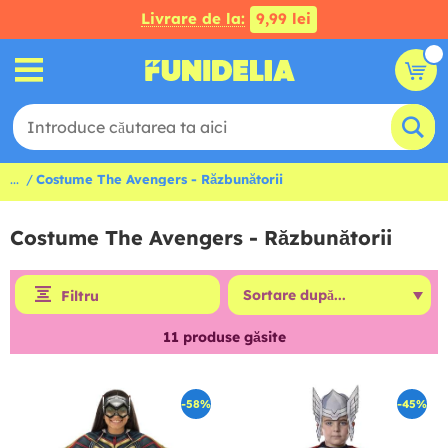
Livrare de la:
9,99 lei
...
Costume The Avengers - Răzbunătorii
Costume The Avengers - Răzbunătorii
Filtru
11
produse găsite
-58%
-45%