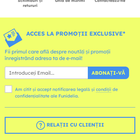
Schimburi și
Ghid de mărimi
Contactează-ne
retururi
ACCES LA PROMOȚII EXCLUSIVE*
Fii primul care află despre noutăți și promoții
înregistrând adresa ta de e-mail!
ABONAȚI-VĂ
Am citit și accept notificarea legală și
condiții
de
confidențialitate ale Funidelia.
RELAȚII CU CLIENȚII