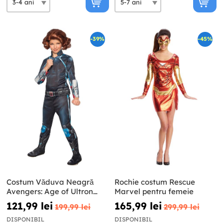
-39%
-45%
Costum Văduva Neagră
Rochie costum Rescue
Avengers: Age of Ultron
Marvel pentru femeie
deluxe pentru fată
121,99 lei
165,99 lei
199,99 lei
299,99 lei
DISPONIBIL
DISPONIBIL