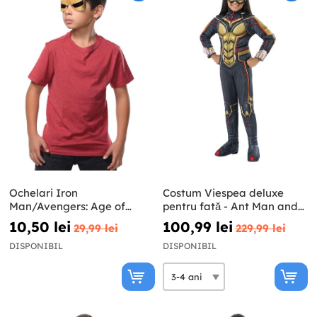
Ochelari Iron
Costum Viespea deluxe
Man/Avengers: Age of
pentru fată - Ant Man and
Ultron pentru copii
The Wasp
10,50 lei
100,99 lei
29,99 lei
229,99 lei
DISPONIBIL
DISPONIBIL