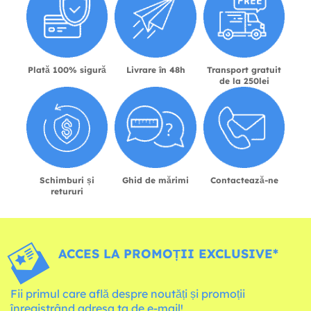
Plată 100% sigură
Livrare în 48h
Transport gratuit
de la 250lei
Schimburi și
Ghid de mărimi
Contactează-ne
retururi
ACCES LA PROMOȚII EXCLUSIVE*
Fii primul care află despre noutăți și promoții
înregistrând adresa ta de e-mail!