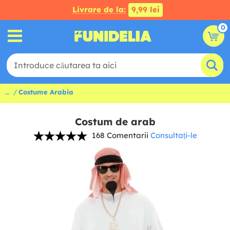
Livrare de la:
9,99 lei
0
...
Costume Arabia
Costum de arab
168 Comentarii
Consultați-le