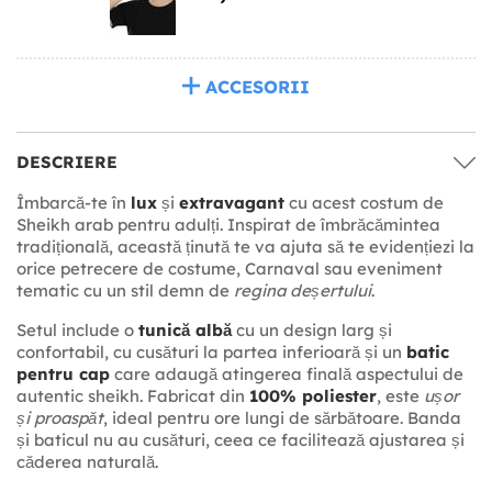
ACCESORII
DESCRIERE
Îmbarcă-te în
lux
și
extravagant
cu acest costum de
Sheikh arab pentru adulți. Inspirat de îmbrăcămintea
tradițională, această ținută te va ajuta să te evidențiezi la
orice petrecere de costume, Carnaval sau eveniment
tematic cu un stil demn de
regina deșertului
.
Setul include o
tunică albă
cu un design larg și
confortabil, cu cusături la partea inferioară și un
batic
pentru cap
care adaugă atingerea finală aspectului de
autentic sheikh. Fabricat din
100% poliester
, este
ușor
și proaspăt
, ideal pentru ore lungi de sărbătoare. Banda
și baticul nu au cusături, ceea ce facilitează ajustarea și
căderea naturală.