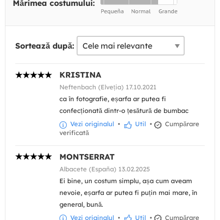
Mărimea costumului:
Sortează după:
KRISTINA
Neftenbach (Elveția) 17.10.2021
ca în fotografie, eșarfa ar putea fi
confecționată dintr-o țesătură de bumbac
Vezi originalul
•
Util
•
Cumpărare
verificată
MONTSERRAT
Albacete (España) 13.02.2025
Ei bine, un costum simplu, așa cum aveam
nevoie, eșarfa ar putea fi puțin mai mare, în
general, bună.
Vezi originalul
•
Util
•
Cumpărare