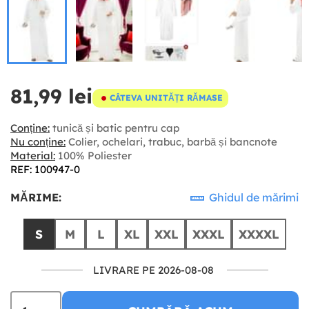
81,99 lei
CÂTEVA UNITĂȚI RĂMASE
Conține:
tunică și batic pentru cap
Nu conține:
Colier, ochelari, trabuc, barbă și bancnote
Material:
100% Poliester
REF: 100947-0
MĂRIME:
Ghidul de mărimi
S
M
L
XL
XXL
XXXL
XXXXL
LIVRARE PE 2026-08-08