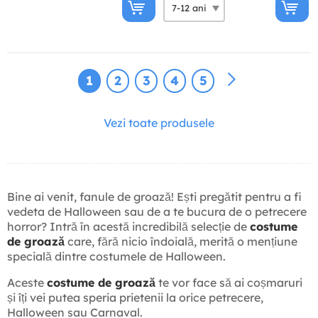
1
2
3
4
5
Vezi toate produsele
Bine ai venit, fanule de groază! Ești pregătit pentru a fi
vedeta de Halloween sau de a te bucura de o petrecere
horror? Intră în acestă incredibilă selecție de
costume
de groază
care, fără nicio îndoială, merită o mențiune
specială dintre costumele de Halloween.
Aceste
costume de groază
te vor face să ai coșmaruri
și îți vei putea speria prietenii la orice petrecere,
Halloween sau Carnaval.