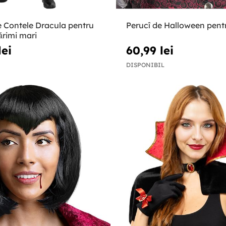
 Contele Dracula pentru
Perucî de Halloween pentr
ărimi mari
lei
60,99 lei
DISPONIBIL