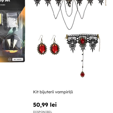
Kit bijuterii vampiriță
50,99 lei
DISPONIBIL