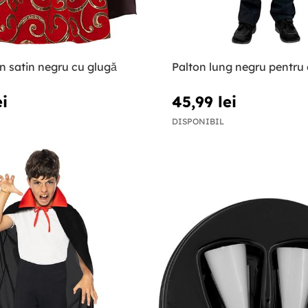
in satin negru cu glugă
Palton lung negru pentru 
ei
45,99 lei
DISPONIBIL