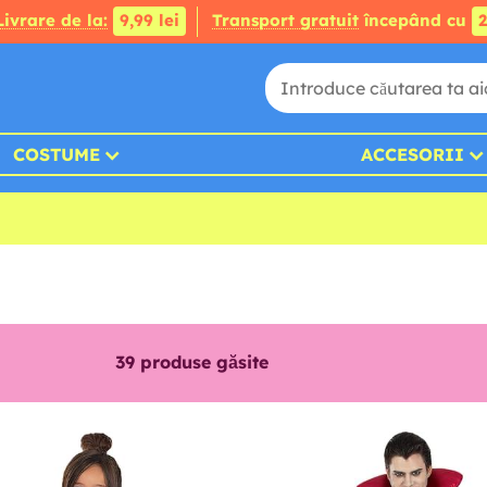
Livrare de la:
9,99 lei
Transport gratuit
începând cu
2
COSTUME
ACCESORII
39
produse găsite