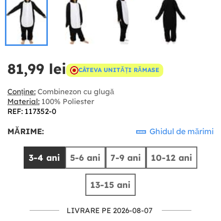
81,99 lei
CÂTEVA UNITĂȚI RĂMASE
Conține:
Combinezon cu glugă
Material:
100% Poliester
REF: 117352-0
MĂRIME:
Ghidul de mărimi
3-4 ani
5-6 ani
7-9 ani
10-12 ani
13-15 ani
LIVRARE PE 2026-08-07