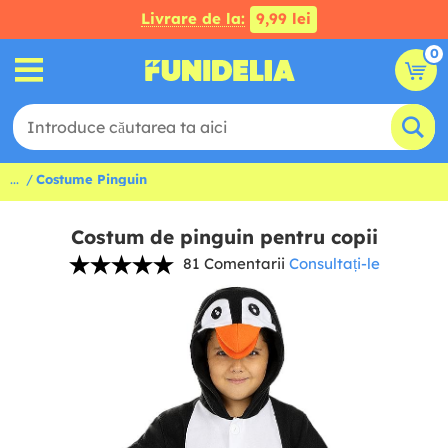
Livrare de la:
9,99 lei
0
...
Costume Pinguin
Costum de pinguin pentru copii
81 Comentarii
Consultați-le