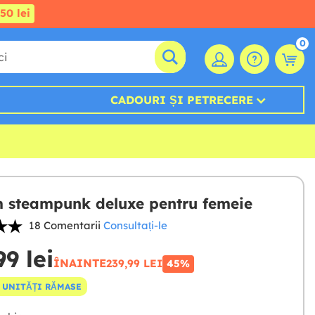
50 lei
0
CADOURI ȘI PETRECERE
 steampunk deluxe pentru femeie
18 Comentarii
Consultați-le
99 lei
ÎNAINTE
239,99 LEI
45%
 UNITĂȚI RĂMASE