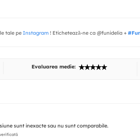
le tale pe
Instagram
! Etichetează-ne ca @funidelia +
#Fun
Evaluarea medie:
ensiune sunt inexacte sau nu sunt comparabile.
erificată