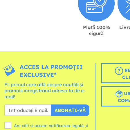
Plată 100%
Livr
sigură
ACCES LA PROMOȚII
RE
EXCLUSIVE*
CL
Fii primul care află despre noutăți și
promoții înregistrând adresa ta de e-
UR
mail!
COM
ABONAȚI-VĂ
Am citit și accept notificarea legală și