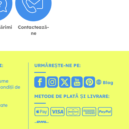
ărimi
Contactează-
ne
I:
URMĂREȘTE-NE PE:
lume
Blog
Condiții de
METODE DE PLATĂ ȘI LIVRARE:
tate