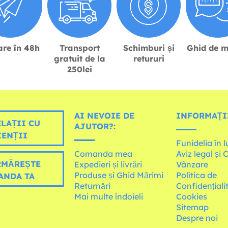
are în 48h
Transport
Schimburi și
Ghid de m
gratuit de la
retururi
250lei
AI NEVOIE DE
INFORMAȚI
LAȚII CU
AJUTOR?:
IENȚII
Funidelia în 
Comanda mea
Aviz legal și 
MĂREȘTE
Expedieri și livrări
Vânzare
Produse și Ghid Mărimi
Política de
ANDA TA
Returnări
Confidențiali
Mai multe îndoieli
Cookies
Sitemap
Despre noi