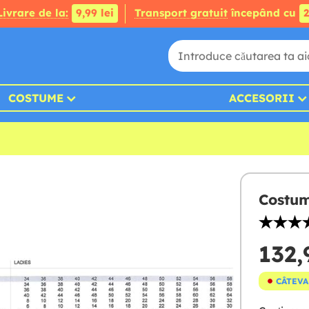
Livrare de la:
9,99 lei
Transport gratuit
începând cu
2
COSTUME
ACCESORII
Costum
132,
CÂTEVA