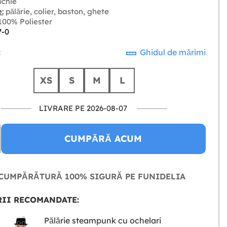
chie
:
pălărie, colier, baston, ghete
00% Poliester
7-0
:
Ghidul de mărimi
XS
S
M
L
LIVRARE PE 2026-08-07
CUMPĂRĂ ACUM
CUMPĂRĂTURĂ 100% SIGURĂ PE FUNIDELIA
II RECOMANDATE:
Pălărie steampunk cu ochelari