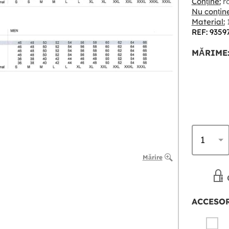
Conține:
ro
Nu conține
Material:
1
REF: 9359
MĂRIME
Mărire
ACCESOR