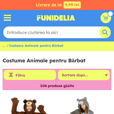
Livrare de la:
9,99 lei
...
Costume Animale pentru Bărbat
Costume Animale pentru Bărbat
Filtru
104
produse găsite