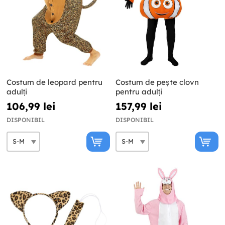
Costum de leopard pentru
Costum de pește clovn
adulți
pentru adulți
106,99 lei
157,99 lei
DISPONIBIL
DISPONIBIL