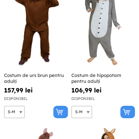
Costum de urs brun pentru
Costum de hipopotam
adulți
pentru adulți
157,99 lei
106,99 lei
DISPONIBIL
DISPONIBIL