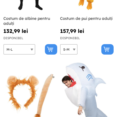
Costum de albine pentru
Costum de pui pentru adulți
adulți
132,99 lei
157,99 lei
DISPONIBIL
DISPONIBIL