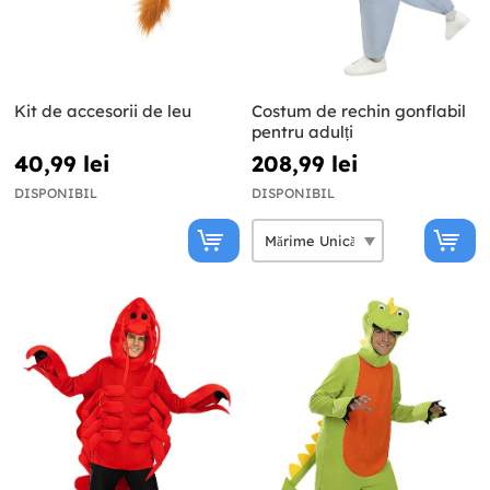
Kit de accesorii de leu
Costum de rechin gonflabil
pentru adulți
40,99 lei
208,99 lei
DISPONIBIL
DISPONIBIL