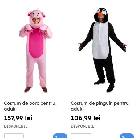
Costum de porc pentru
Costum de pinguin pentru
adulți
adulți
157,99 lei
106,99 lei
DISPONIBIL
DISPONIBIL