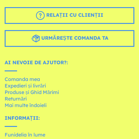
RELAȚII CU CLIENȚII
URMĂREȘTE COMANDA TA
AI NEVOIE DE AJUTOR?:
Comanda mea
Expedieri și livrări
Produse și Ghid Mărimi
Returnări
Mai multe îndoieli
INFORMAȚII:
Funidelia în lume