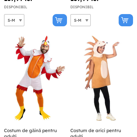
DISPONIBIL
DISPONIBIL
Costum de găină pentru
Costum de arici pentru
adulți
adulți