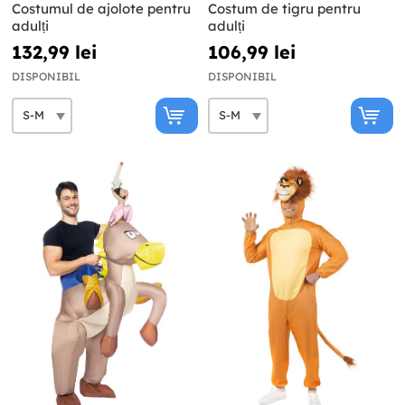
Costumul de ajolote pentru
Costum de tigru pentru
adulți
adulți
132,99 lei
106,99 lei
DISPONIBIL
DISPONIBIL