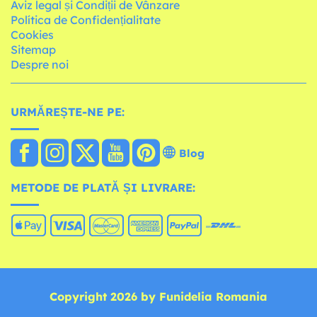
Aviz legal și Condiții de Vânzare
Política de Confidențialitate
Cookies
Sitemap
Despre noi
URMĂREȘTE-NE PE:
Blog
METODE DE PLATĂ ȘI LIVRARE:
Copyright 2026 by Funidelia Romania