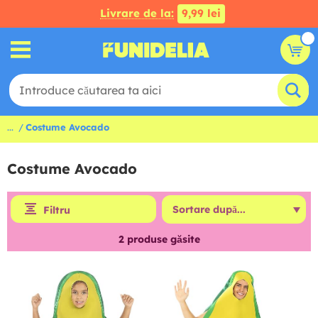
Livrare de la:
9,99 lei
...
Costume Avocado
Costume Avocado
Filtru
2
produse găsite