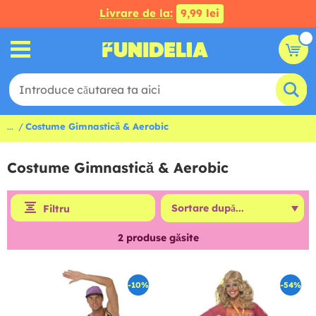
Livrare de la:
9,99 lei
...
Costume Gimnastică & Aerobic
Costume Gimnastică & Aerobic
Filtru
2
produse găsite
-10%
-54%