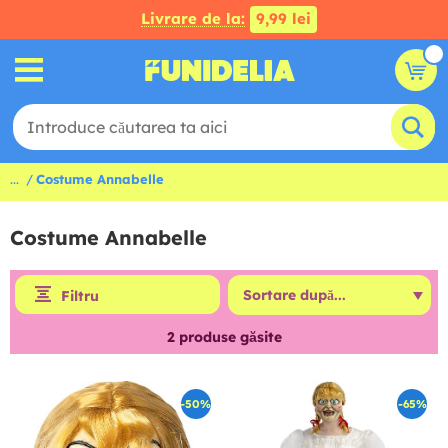
Livrare de la:
9,99 lei
...
Costume Annabelle
Costume Annabelle
Filtru
2
produse găsite
-50%
-65%