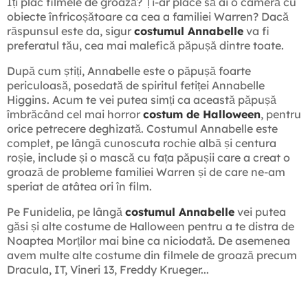
Îți plac filmele de groază? Ți-ar place să ai o cameră cu
obiecte înfricoșătoare ca cea a familiei Warren? Dacă
răspunsul este da, sigur
costumul Annabelle
va fi
preferatul tău, cea mai malefică păpușă dintre toate.
După cum știți, Annabelle este o păpușă foarte
periculoasă, posedată de spiritul fetiței Annabelle
Higgins. Acum te vei putea simți ca această păpușă
îmbrăcând cel mai horror
costum de Halloween
, pentru
orice petrecere deghizată. Costumul Annabelle este
complet, pe lângă cunoscuta rochie albă și centura
roșie, include și o mască cu fața păpușii care a creat o
groază de probleme familiei Warren și de care ne-am
speriat de atâtea ori în film.
Pe Funidelia, pe lângă
costumul Annabelle
vei putea
găsi și alte costume de Halloween pentru a te distra de
Noaptea Morților mai bine ca niciodată. De asemenea
avem multe alte costume din filmele de groază precum
Dracula, IT, Vineri 13, Freddy Krueger...