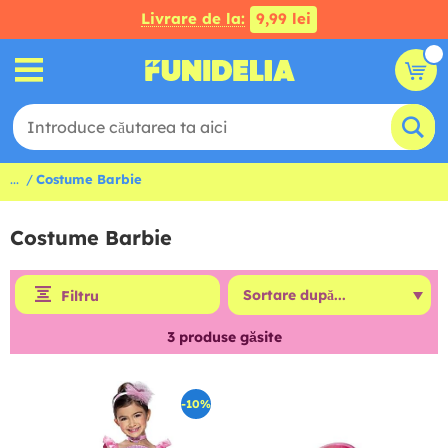
Livrare de la:
9,99 lei
...
Costume Barbie
Costume Barbie
Filtru
3
produse găsite
-10%