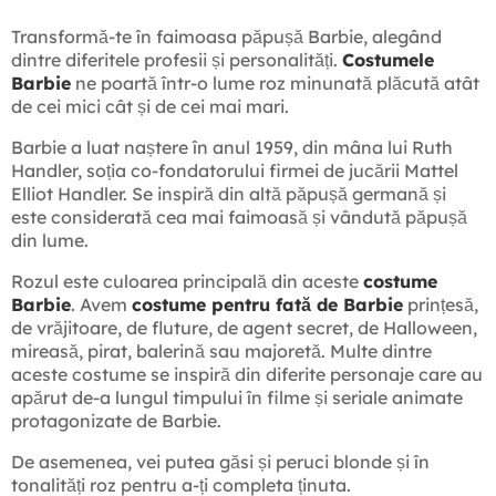
Transformă-te în faimoasa păpușă Barbie, alegând
dintre diferitele profesii și personalități.
Costumele
Barbie
ne poartă într-o lume roz minunată plăcută atât
de cei mici cât și de cei mai mari.
Barbie a luat naștere în anul 1959, din mâna lui Ruth
Handler, soția co-fondatorului firmei de jucării Mattel
Elliot Handler. Se inspiră din altă păpușă germană și
este considerată cea mai faimoasă și vândută păpușă
din lume.
Rozul este culoarea principală din aceste
costume
Barbie
. Avem
costume pentru fată de Barbie
prințesă,
de vrăjitoare, de fluture, de agent secret, de Halloween,
mireasă, pirat, balerină sau majoretă. Multe dintre
aceste costume se inspiră din diferite personaje care au
apărut de-a lungul timpului în filme și seriale animate
protagonizate de Barbie.
De asemenea, vei putea găsi și peruci blonde și în
tonalități roz pentru a-ți completa ținuta.