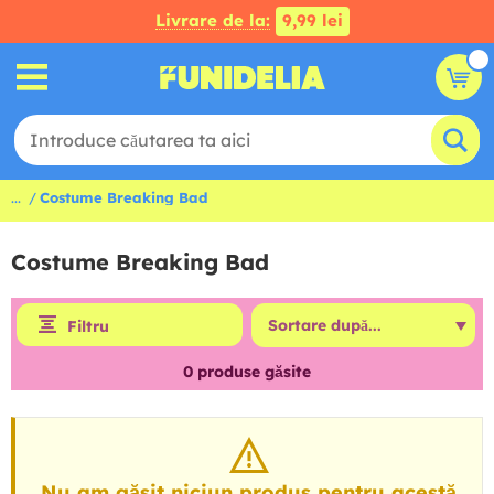
Livrare de la:
9,99 lei
...
Costume Breaking Bad
Costume Breaking Bad
Filtru
0
produse găsite
Nu am găsit niciun produs pentru acestă