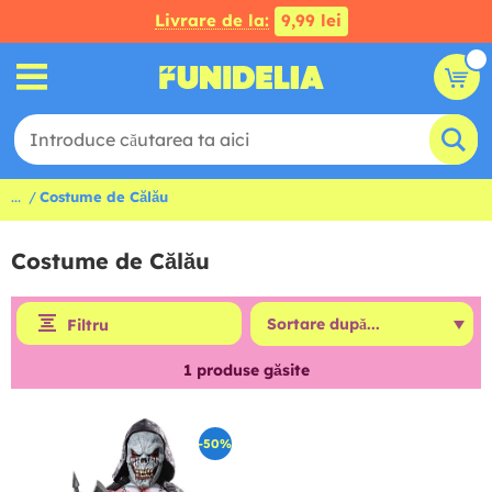
Livrare de la:
9,99 lei
...
Costume de Călău
Costume de Călău
Filtru
1
produse găsite
-50%