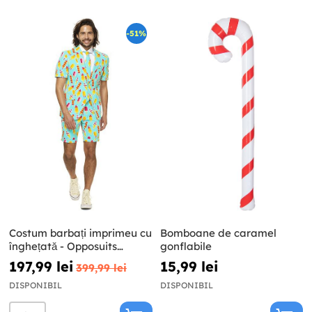
-51%
Costum barbați imprimeu cu
Bomboane de caramel
înghețată - Opposuits
gonflabile
(Colecția de vară)
197,99 lei
15,99 lei
399,99 lei
DISPONIBIL
DISPONIBIL