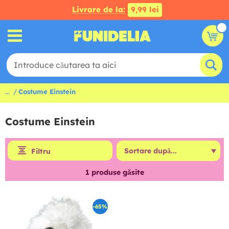
Livrare de la:
9,99 lei
...
Costume Einstein
Costume Einstein
Filtru
1
produse găsite
-65%