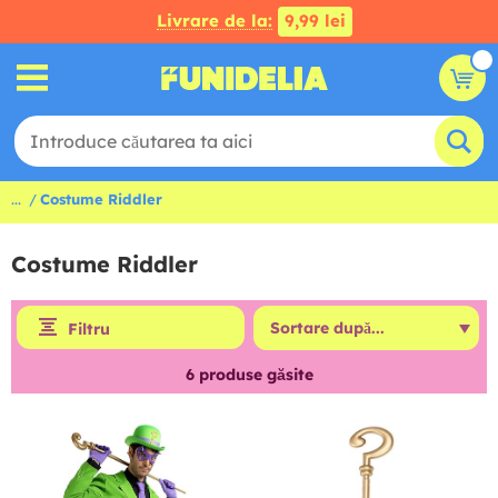
Livrare de la:
9,99 lei
...
Costume Riddler
Costume Riddler
Filtru
6
produse găsite