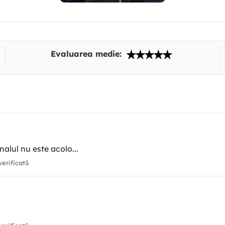
Evaluarea medie:
alul nu este acolo...
erificată