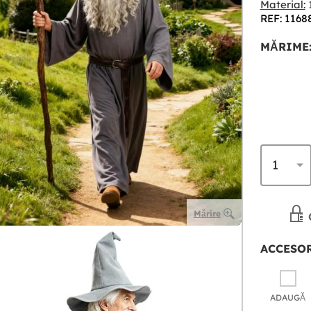
Material:
1
REF: 1168
MĂRIME
Mărire
ACCESOR
ADAUGĂ