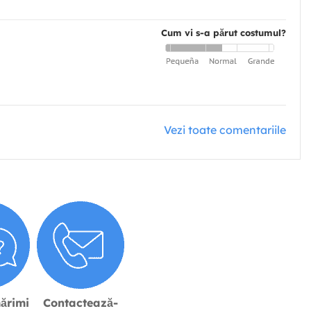
Cum vi s-a părut costumul?
Vezi toate comentariile
ărimi
Contactează-