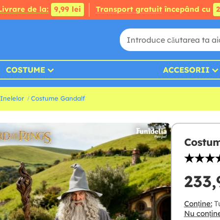
Livrare de la:
9,99 lei
Transport gratuit
începând cu
2
COSTUME
ACCESORII
Inelelor
Costume Gandalf
Costum
233,
Conține:
Tu
Nu conține