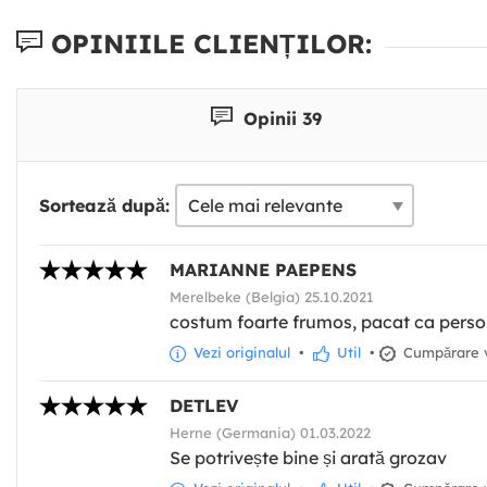
OPINIILE CLIENȚILOR:
Opinii 39
Sortează după:
MARIANNE PAEPENS
Merelbeke (Belgia) 25.10.2021
costum foarte frumos, pacat ca person
Vezi originalul
•
Util
•
Cumpărare v
DETLEV
Herne (Germania) 01.03.2022
Se potrivește bine și arată grozav