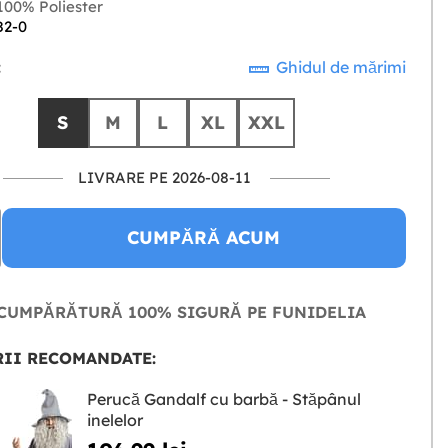
00% Poliester
82-0
:
Ghidul de mărimi
S
M
L
XL
XXL
LIVRARE PE 2026-08-11
CUMPĂRĂ ACUM
CUMPĂRĂTURĂ 100% SIGURĂ PE FUNIDELIA
II RECOMANDATE:
Perucă Gandalf cu barbă - Stăpânul
inelelor