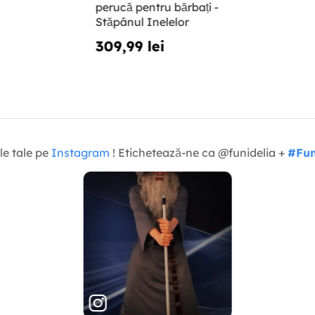
perucă pentru bărbați -
Stăpânul Inelelor
309,99 lei
le tale pe
Instagram
! Etichetează-ne ca @funidelia +
#Fun