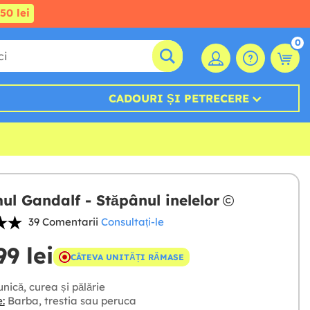
50 lei
0
CADOURI ȘI PETRECERE
ul Gandalf - Stăpânul inelelor
39 Comentarii
Consultați-le
99 lei
CÂTEVA UNITĂȚI RĂMASE
nică, curea și pălărie
:
Barba, trestia sau peruca