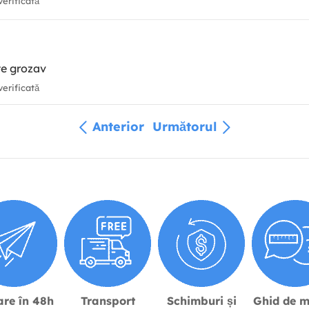
erificată
ste grozav
erificată
Anterior
Următorul
are în 48h
Transport
Schimburi și
Ghid de m