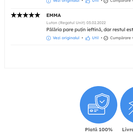
Vezi originalul
•
Util
•
Cumpărare v
EMMA
Luton (Regatul Unit) 03.02.2022
Pălăria pare puțin ieftină, dar restul e
Vezi originalul
•
Util
•
Cumpărare v
Plată 100%
Livr