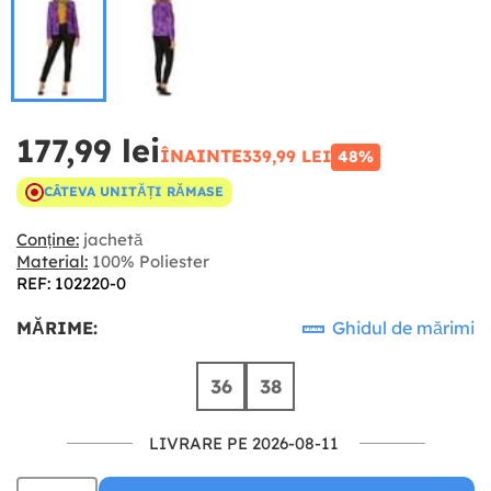
177,99 lei
ÎNAINTE
339,99 LEI
48%
CÂTEVA UNITĂȚI RĂMASE
Conține:
jachetă
Material:
100% Poliester
REF: 102220-0
MĂRIME:
Ghidul de mărimi
36
38
LIVRARE PE 2026-08-11