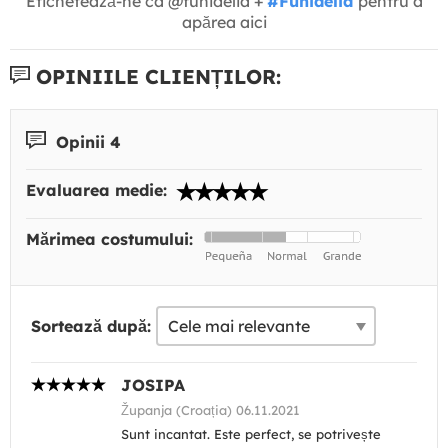
Etichetează-ne ca @funidelia +
#Funidelia
pentru a
apărea aici
OPINIILE CLIENȚILOR:
Opinii 4
Evaluarea medie:
Mărimea costumului:
Sortează după:
JOSIPA
Županja (Croația) 06.11.2021
Sunt incantat. Este perfect, se potrivește