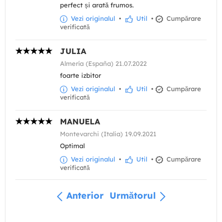
perfect și arată frumos.
Vezi originalul
•
Util
•
Cumpărare
verificată
JULIA
Almería (España) 21.07.2022
foarte izbitor
Vezi originalul
•
Util
•
Cumpărare
verificată
MANUELA
Montevarchi (Italia) 19.09.2021
Optimal
Vezi originalul
•
Util
•
Cumpărare
verificată
Anterior
Următorul