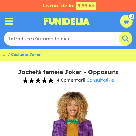
Livrare de la:
9,99 lei
0
...
Costume Joker
Jachetă femeie Joker - Opposuits
4 Comentarii
Consultați-le