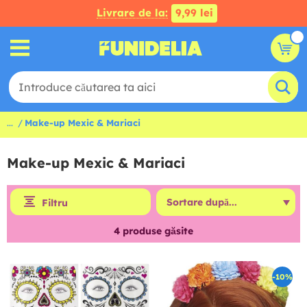
Livrare de la:
9,99 lei
...
Make-up Mexic & Mariaci
Make-up Mexic & Mariaci
Filtru
4
produse găsite
-10%