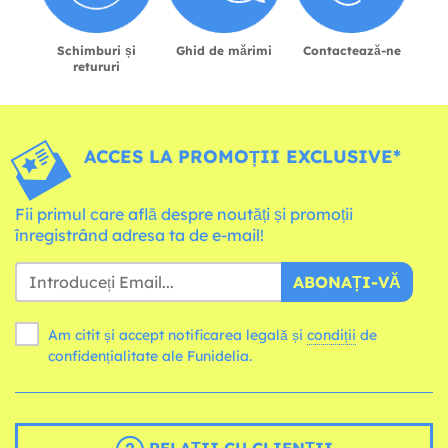
Schimburi și
Ghid de mărimi
Contactează-ne
retururi
ACCES LA PROMOȚII EXCLUSIVE*
Fii primul care află despre noutăți și promoții
înregistrând adresa ta de e-mail!
ABONAȚI-VĂ
Am citit și accept notificarea legală și
condiții
de
confidențialitate ale Funidelia.
RELAȚII CU CLIENȚII