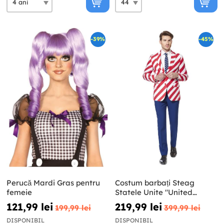
-39%
-45%
Perucă Mardi Gras pentru
Costum barbați Steag
femeie
Statele Unite "United
Stripes" - Opposuits
121,99 lei
219,99 lei
199,99 lei
399,99 lei
DISPONIBIL
DISPONIBIL