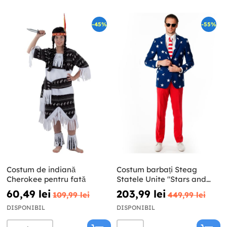
-45%
-55%
Costum de indiană
Costum barbați Steag
Cherokee pentru fată
Statele Unite "Stars and
Stripes" - Opposuits
60,49 lei
203,99 lei
109,99 lei
449,99 lei
DISPONIBIL
DISPONIBIL