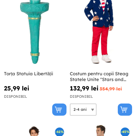
Torța Statuia Libertății
Costum pentru copii Steag
Statele Unite "Stars and
Stripes" - Opposuits
25,99 lei
132,99 lei
354,99 lei
DISPONIBIL
DISPONIBIL
-61%
-45%