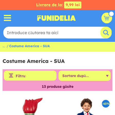
Livrare de la:
9,99 lei
...
Costume America - SUA
Costume America - SUA
Filtru
13
produse găsite
-63%