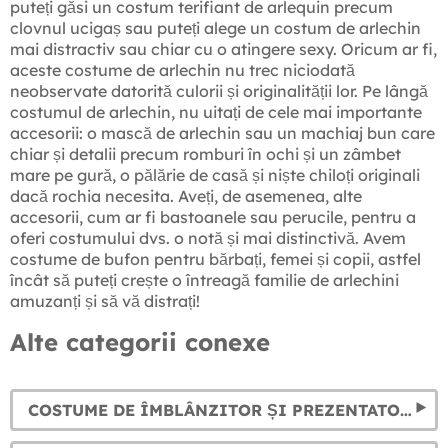
puteți găsi un costum terifiant de arlequin precum
clovnul ucigaș sau puteți alege un costum de arlechin
mai distractiv sau chiar cu o atingere sexy. Oricum ar fi,
aceste costume de arlechin nu trec niciodată
neobservate datorită culorii și originalității lor. Pe lângă
costumul de arlechin, nu uitați de cele mai importante
accesorii: o mască de arlechin sau un machiaj bun care
chiar și detalii precum romburi în ochi și un zâmbet
mare pe gură, o pălărie de casă și niște chiloți originali
dacă rochia necesita. Aveți, de asemenea, alte
accesorii, cum ar fi bastoanele sau perucile, pentru a
oferi costumului dvs. o notă și mai distinctivă. Avem
costume de bufon pentru bărbați, femei și copii, astfel
încât să puteți crește o întreagă familie de arlechini
amuzanți și să vă distrați!
Alte categorii conexe
COSTUME DE ÎMBLÂNZITOR ȘI PREZENTATOR DE CIRC