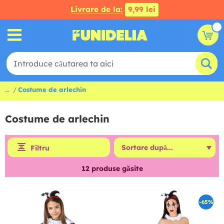
Livrare de la:
9,99 lei
...
Costume de arlechin
Costume de arlechin
Filtru
12
produse găsite
-65%