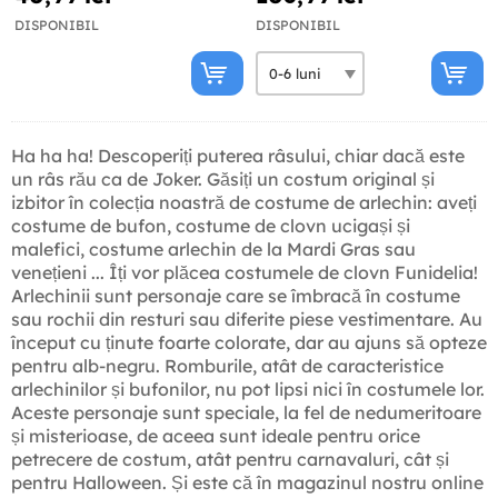
DISPONIBIL
DISPONIBIL
Ha ha ha! Descoperiți puterea râsului, chiar dacă este
un râs rău ca de Joker. Găsiți un costum original și
izbitor în colecția noastră de costume de arlechin: aveți
costume de bufon, costume de clovn ucigași și
malefici, costume arlechin de la Mardi Gras sau
venețieni ... Îți vor plăcea costumele de clovn Funidelia!
Arlechinii sunt personaje care se îmbracă în costume
sau rochii din resturi sau diferite piese vestimentare. Au
început cu ținute foarte colorate, dar au ajuns să opteze
pentru alb-negru. Romburile, atât de caracteristice
arlechinilor și bufonilor, nu pot lipsi nici în costumele lor.
Aceste personaje sunt speciale, la fel de nedumeritoare
și misterioase, de aceea sunt ideale pentru orice
petrecere de costum, atât pentru carnavaluri, cât și
pentru Halloween. Și este că în magazinul nostru online